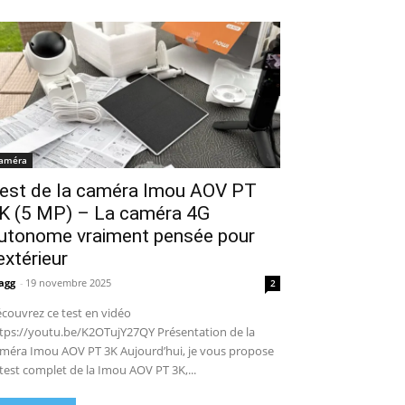
améra
est de la caméra Imou AOV PT
K (5 MP) – La caméra 4G
utonome vraiment pensée pour
’extérieur
agg
-
19 novembre 2025
2
couvrez ce test en vidéo
tps://youtu.be/K2OTujY27QY Présentation de la
méra Imou AOV PT 3K Aujourd’hui, je vous propose
 test complet de la Imou AOV PT 3K,...