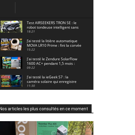
Test AIRSEEKERS TRON SE : le
robot tondeuse intelligent sans
câble pour 1500 m² !
18:21
J’ai testé la litière automatique
MOVA LR10 Prime : fini la corvée
? 🐱
15:22
J'ai testé le Zendure SolarFlow
1600 AC+ pendant 1,5 mois :
voici les résultats ! ☀️🔋
09:22
J'ai testé la ieGeek S7 : la
caméra solaire qui enregistre
24/7 grâce à l'AOV ! ☀️📹
11:30
Motocross - Championnat de
France Minivert Gouy-en-Artois.
18/07/2026
02:33
Nos articles les plus consultés en ce moment
Guirlande Guinguette Solaire
Guirled : enfin une vraie
puissance en extérieur ? Test
04:38
complet
Aiper Scuba V3 : le meilleur