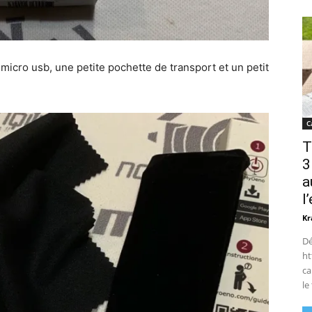
 micro usb, une petite pochette de transport et un petit
C
T
3
a
l
Kr
Dé
ht
ca
le