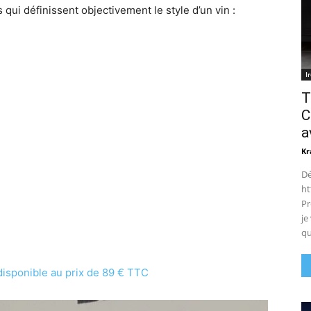
qui définissent objectivement le style d’un vin :
I
T
C
a
Kr
Dé
ht
Pr
je
qu
 disponible au prix de 89 € TTC