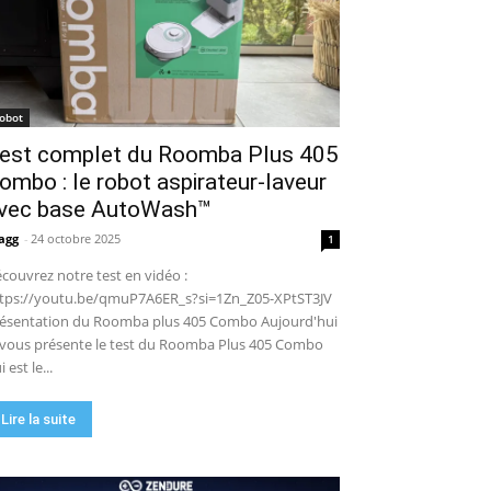
robot de piscine sans fil ? Mon
test complet !
15:53
UGREEN NASync DXP4800 Pro :
le NAS qui va faire trembler
Synology et QNAP ?! (Test
17:42
complet)
🏆 Sunseeker S4 : le robot
robot
tondeuse sans câble ni RTK qui
est complet du Roomba Plus 405
cartographie votre jardin tout
09:48
seul.
ombo : le robot aspirateur-laveur
DJI Power 1000 Mini : j'ai testé
cette station d'énergie
vec base AutoWash™
compacte… elle m'a bluffé !
11:56
agg
-
24 octobre 2025
1
couvrez notre test en vidéo :
tps://youtu.be/qmuP7A6ER_s?si=1Zn_Z05-XPtST3JV
ésentation du Roomba plus 405 Combo Aujourd'hui
 vous présente le test du Roomba Plus 405 Combo
i est le...
Lire la suite