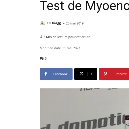
Test de Myoeno
-
By
Kragg
20 mai 2019
3
Min de lecture pour cet article
Modified date:
31 mai 2023
3
Facebook
X
Pinterest