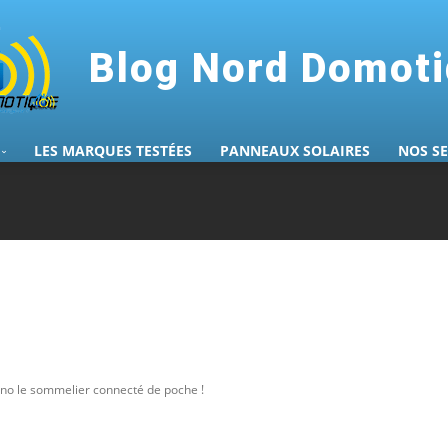
Blog Nord Domot
LES MARQUES TESTÉES
PANNEAUX SOLAIRES
NOS S
no le sommelier connecté de poche !