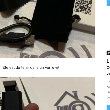
D
L
c
 rôle est de tenir dans un verre 😀
D
Pr
co
Da
co