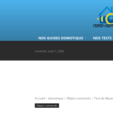
NOS GUIDES DOMOTIQUE
NOS TESTS
vendredi, août 7, 2026
Accueil
domotique
Objets connectés
Test de Myoe
Objets connectés