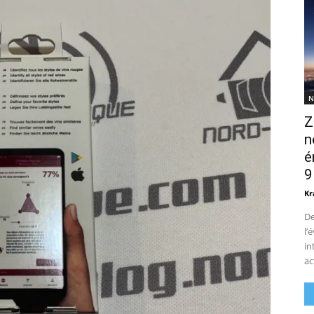
N
Z
n
é
9
Kr
De
l’
in
ac