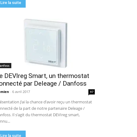
Lire la suite
anfoss
e DEVIreg Smart, un thermostat
onnecté par Deleage / Danfoss
amien
-
6 avril 2017
97
ésentation J’ai la chance d’avoir reçu un thermostat
nnecté de la part de notre partenaire Deleage /
nfoss. Il s’agit du thermostat DEVIreg smart,
nnu...
Lire la suite