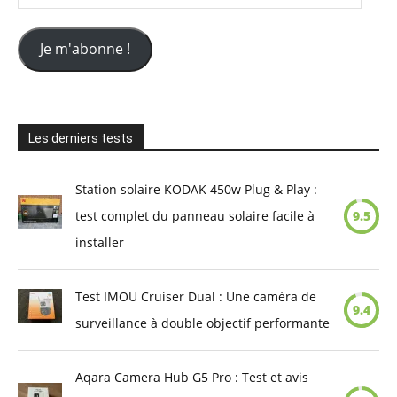
e-
mail
Je m'abonne !
Les derniers tests
Station solaire KODAK 450w Plug & Play :
test complet du panneau solaire facile à
9.5
installer
Test IMOU Cruiser Dual : Une caméra de
9.4
surveillance à double objectif performante
Aqara Camera Hub G5 Pro : Test et avis