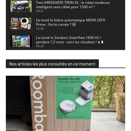
Test AIRSEEKERS TRON SE : le robot tondeuse
intelligent sans câble pour 1500 m² !
18:21
J’ai testé la litière automatique MOVA LR10
Prime : fini la corvée ? 🐱
15:22
J'ai testé le Zendure SolarFlow 1600 AC+
pendant 1,5 mois : voici les résultats ! ☀️🔋
09:22
J'ai testé la ieGeek S7 : la caméra solaire qui
enregistre 24/7 grâce à l'AOV ! ☀️📹
11:30
Nos articles les plus consultés en ce moment
Motocross - Championnat de France Minivert
Gouy-en-Artois. 18/07/2026
02:33
Guirlande Guinguette Solaire Guirled : enfin
une vraie puissance en extérieur ? Test complet
04:38
Aiper Scuba V3 : le meilleur robot de piscine
sans fil ? Mon test complet !
15:53
UGREEN NASync DXP4800 Pro : le NAS qui va
faire trembler Synology et QNAP ?! (Test