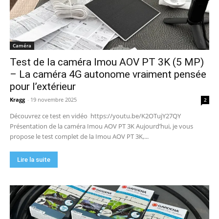
Caméra
Test de la caméra Imou AOV PT 3K (5 MP)
– La caméra 4G autonome vraiment pensée
pour l’extérieur
Kragg
-
19 novembre 2025
2
Découvrez ce test en vidéo https://youtu.be/K2OTujY27QY
Présentation de la caméra Imou AOV PT 3K Aujourd’hui, je vous
propose le test complet de la Imou AOV PT 3K,...
Lire la suite