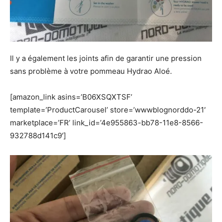
Il y a également les joints afin de garantir une pression
sans problème à votre pommeau Hydrao Aloé.
[amazon_link asins=’B06XSQXTSF’
template=’ProductCarousel’ store=’wwwblognorddo-21′
marketplace=’FR’ link_id=’4e955863-bb78-11e8-8566-
932788d141c9′]