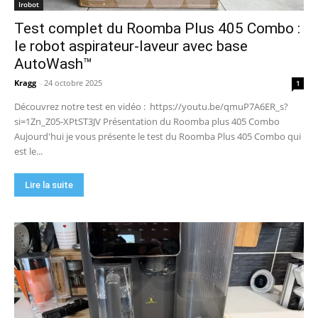
Irobot
complet)
17:42
Test complet du Roomba Plus 405 Combo :
🏆 Sunseeker S4 : le robot tondeuse sans câble
ni RTK qui cartographie votre jardin tout seul.
le robot aspirateur-laveur avec base
09:48
AutoWash™
DJI Power 1000 Mini : j'ai testé cette station
d'énergie compacte… elle m'a bluffé !
Kragg
-
24 octobre 2025
1
11:56
Découvrez notre test en vidéo : https://youtu.be/qmuP7A6ER_s?
si=1Zn_Z05-XPtST3JV Présentation du Roomba plus 405 Combo
Aujourd'hui je vous présente le test du Roomba Plus 405 Combo qui
est le...
Lire la suite