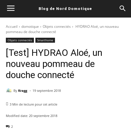
Blog de Nord Domotique
Accueil
domotique
Objets connectés
HYDRAO Aloé, un nouveau
pommeau de douche connecté
Objets connectés
Smarthome
[Test] HYDRAO Aloé, un
nouveau pommeau de
douche connecté
-
By
Kragg
19 septembre 2018
3
Min de lecture pour cet article
Modified date:
20 septembre 2018
2