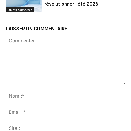
révolutionner l’été 2026
Objets connectés
LAISSER UN COMMENTAIRE
Commenter
:
No
:*
Ema
:*
Sit