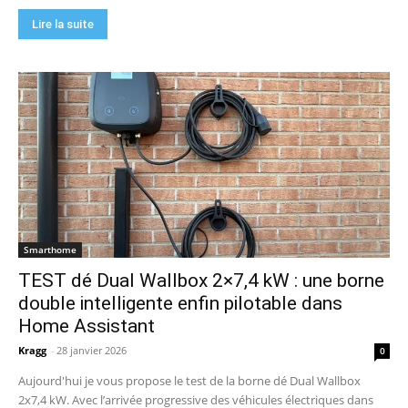
Lire la suite
Smarthome
TEST dé Dual Wallbox 2×7,4 kW : une borne
double intelligente enfin pilotable dans
Home Assistant
Kragg
-
28 janvier 2026
0
Aujourd'hui je vous propose le test de la borne dé Dual Wallbox
2x7,4 kW. Avec l’arrivée progressive des véhicules électriques dans