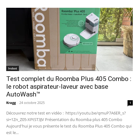
Irobot
Test complet du Roomba Plus 405 Combo :
le robot aspirateur-laveur avec base
AutoWash™
Kragg
-
24 octobre 2025
1
Découvrez notre test en vidéo : https://youtu.be/qmuP7A6ER_s?
si=1Zn_Z05-XPtST3JV Présentation du Roomba plus 405 Combo
Aujourd'hui je vous présente le test du Roomba Plus 405 Combo qui
est le...