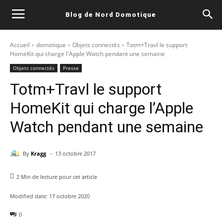
Blog de Nord Domotique
Accueil
domotique
Objets connectés
Totm+Travl le support
HomeKit qui charge l'Apple Watch pendant une semaine
Objets connectés
Presse
Totm+Travl le support
HomeKit qui charge l’Apple
Watch pendant une semaine
-
By
Kragg
13 octobre 2017
2
Min de lecture pour cet article
Modified date:
17 octobre 2020
0