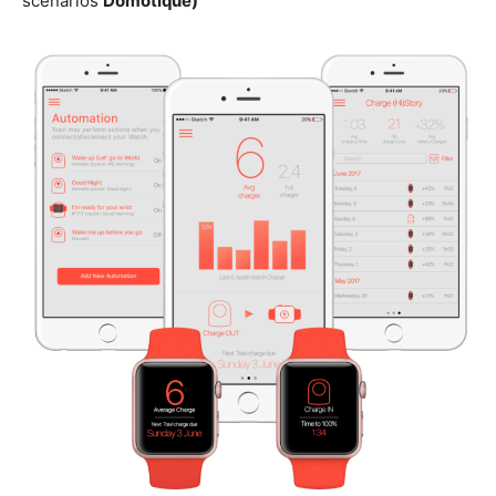
scenarios
Domotique)