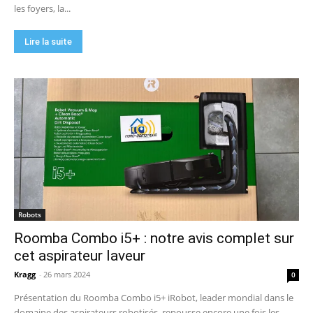
les foyers, la...
Lire la suite
Robots
Roomba Combo i5+ : notre avis complet sur
cet aspirateur laveur
Kragg
-
26 mars 2024
0
Présentation du Roomba Combo i5+ iRobot, leader mondial dans le
domaine des aspirateurs robotisés, repousse encore une fois les