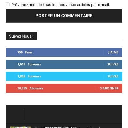
Prévenez-moi de tous les nouveaux articles par e-mail.
Suivez Nous !
756
Fans
J'AIME
1,018
Suiveurs
SUIVRE
1,865
Suiveurs
SUIVRE
38,755
Abonnés
S'ABONNER