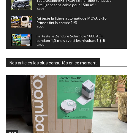
Test AIRSEEKERS TRON SE : le robot tondeuse
intelligent sans câble pour 1500 m² !
18:21
J’ai testé la litière automatique MOVA LR10
Prime : fini la corvée ? 🐱
15:22
J'ai testé le Zendure SolarFlow 1600 AC+
pendant 1,5 mois : voici les résultats ! ☀️🔋
09:22
J'ai testé la ieGeek S7 : la caméra solaire qui
enregistre 24/7 grâce à l'AOV ! ☀️📹
11:30
Nos articles les plus consultés en ce moment
Motocross - Championnat de France Minivert
Gouy-en-Artois. 18/07/2026
02:33
Guirlande Guinguette Solaire Guirled : enfin
une vraie puissance en extérieur ? Test complet
04:38
Aiper Scuba V3 : le meilleur robot de piscine
sans fil ? Mon test complet !
15:53
UGREEN NASync DXP4800 Pro : le NAS qui va
faire trembler Synology et QNAP ?! (Test
Irobot