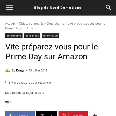
Blog de Nord Domotique
Accueil
Objets connectés
Smarthome
Vite préparez vous pour le
Prime Day sur Amazon
Smarthome
Bons Plans
Information
Vite préparez vous pour le
Prime Day sur Amazon
-
By
Kragg
13 juillet 2019
1
Min de lecture pour cet article
Modified date:
13 juillet 2019
0
Facebook
X
Pinterest