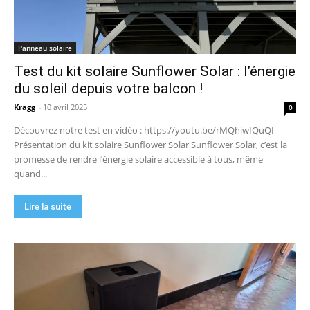
Panneau solaire
Test du kit solaire Sunflower Solar : l’énergie
du soleil depuis votre balcon !
Kragg
-
10 avril 2025
0
Découvrez notre test en vidéo : https://youtu.be/rMQhiwIQuQI
Présentation du kit solaire Sunflower Solar Sunflower Solar, c’est la
promesse de rendre l’énergie solaire accessible à tous, même
quand...
Lire la suite