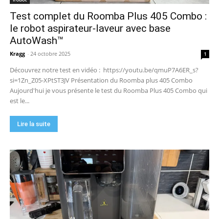
complet)
17:42
Test complet du Roomba Plus 405 Combo :
🏆 Sunseeker S4 : le robot tondeuse sans câble
ni RTK qui cartographie votre jardin tout seul.
le robot aspirateur-laveur avec base
09:48
AutoWash™
DJI Power 1000 Mini : j'ai testé cette station
d'énergie compacte… elle m'a bluffé !
Kragg
-
24 octobre 2025
1
11:56
Découvrez notre test en vidéo : https://youtu.be/qmuP7A6ER_s?
si=1Zn_Z05-XPtST3JV Présentation du Roomba plus 405 Combo
Aujourd'hui je vous présente le test du Roomba Plus 405 Combo qui
est le...
Lire la suite