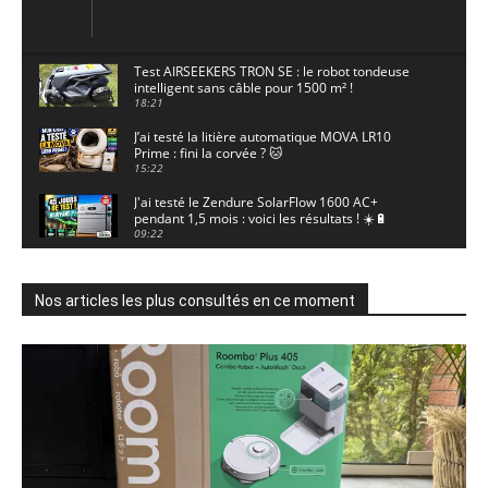
Test AIRSEEKERS TRON SE : le robot tondeuse
intelligent sans câble pour 1500 m² !
18:21
J’ai testé la litière automatique MOVA LR10
Prime : fini la corvée ? 🐱
15:22
J'ai testé le Zendure SolarFlow 1600 AC+
pendant 1,5 mois : voici les résultats ! ☀️🔋
09:22
J'ai testé la ieGeek S7 : la caméra solaire qui
enregistre 24/7 grâce à l'AOV ! ☀️📹
11:30
Nos articles les plus consultés en ce moment
Motocross - Championnat de France Minivert
Gouy-en-Artois. 18/07/2026
02:33
Guirlande Guinguette Solaire Guirled : enfin
une vraie puissance en extérieur ? Test complet
04:38
Aiper Scuba V3 : le meilleur robot de piscine
sans fil ? Mon test complet !