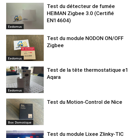
Test du détecteur de fumée
HEIMAN Zigbee 3.0 (Certifié
EN14604)
Eedomus
Test du module NODON ON/OFF
Zigbee
Eedomus
Test de la tête thermostatique e1
Aqara
Eedomus
Test du Motion-Control de Nice
Box Domotique
Test du module Lixee Zlinky-TIC