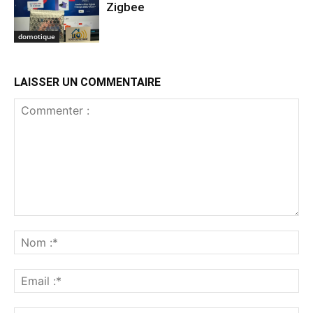
Zigbee
domotique
LAISSER UN COMMENTAIRE
Commenter
:
No
:*
Ema
:*