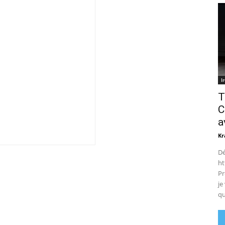
I
T
C
a
Kr
Dé
ht
Pr
je
qu