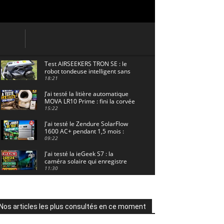
Test AIRSEEKERS TRON SE : le
robot tondeuse intelligent sans
câble pour 1500 m² !
18:21
J’ai testé la litière automatique
MOVA LR10 Prime : fini la corvée
? 🐱
15:22
J'ai testé le Zendure SolarFlow
1600 AC+ pendant 1,5 mois :
voici les résultats ! ☀️🔋
09:22
J'ai testé la ieGeek S7 : la
caméra solaire qui enregistre
24/7 grâce à l'AOV ! ☀️📹
11:30
Motocross - Championnat de
France Minivert Gouy-en-Artois.
18/07/2026
02:33
Nos articles les plus consultés en ce moment
Guirlande Guinguette Solaire
Guirled : enfin une vraie