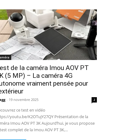
améra
est de la caméra Imou AOV PT
K (5 MP) – La caméra 4G
utonome vraiment pensée pour
’extérieur
agg
-
19 novembre 2025
2
couvrez ce test en vidéo
tps://youtu.be/K2OTujY27QY Présentation de la
méra Imou AOV PT 3K Aujourd’hui, je vous propose
 test complet de la Imou AOV PT 3K,...