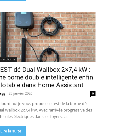
marthome
EST dé Dual Wallbox 2×7,4 kW :
ne borne double intelligente enfin
ilotable dans Home Assistant
agg
-
28 janvier 2026
0
jourd'hui je vous propose le test de la borne dé
al Wallbox 2x7,4 kW. Avec l’arrivée progressive des
hicules électriques dans les foyers, la...
Lire la suite