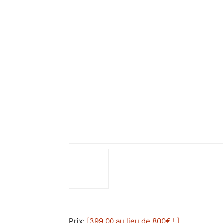
Prix:
[399,00 au lieu de 800€ ! ]