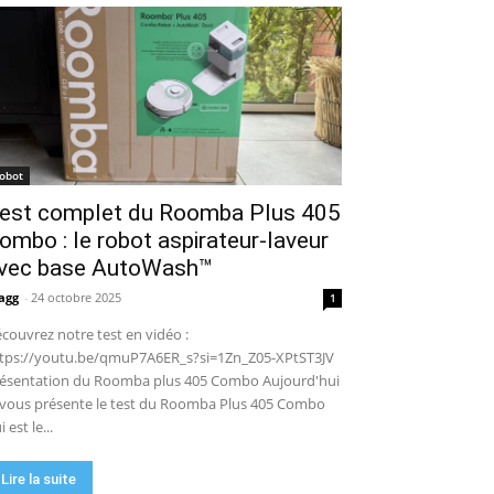
puissance en extérieur ? Test
04:38
complet
Aiper Scuba V3 : le meilleur
robot de piscine sans fil ? Mon
test complet !
15:53
UGREEN NASync DXP4800 Pro :
le NAS qui va faire trembler
Synology et QNAP ?! (Test
17:42
complet)
🏆 Sunseeker S4 : le robot
robot
tondeuse sans câble ni RTK qui
est complet du Roomba Plus 405
cartographie votre jardin tout
09:48
seul.
ombo : le robot aspirateur-laveur
DJI Power 1000 Mini : j'ai testé
cette station d'énergie
vec base AutoWash™
compacte… elle m'a bluffé !
11:56
agg
-
24 octobre 2025
1
couvrez notre test en vidéo :
tps://youtu.be/qmuP7A6ER_s?si=1Zn_Z05-XPtST3JV
ésentation du Roomba plus 405 Combo Aujourd'hui
 vous présente le test du Roomba Plus 405 Combo
i est le...
Lire la suite