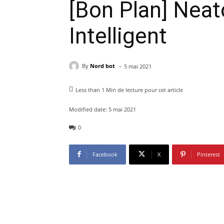
[Bon Plan] Neat
Intelligent
-
By
Nord bot
5 mai 2021
Less than 1
Min de lecture pour cet article
Modified date:
5 mai 2021
0
Facebook
X
Pinterest