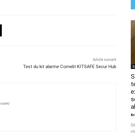
Article suivant
Test du kit alarme Comelit KITSAFE Secur Hub
S
S
t
e
s
e.com/
a
Kr
Dé
vi