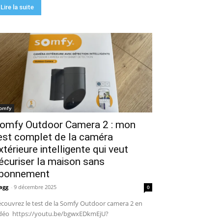
Lire la suite
omfy
omfy Outdoor Camera 2 : mon
est complet de la caméra
xtérieure intelligente qui veut
écuriser la maison sans
bonnement
agg
-
9 décembre 2025
0
couvrez le test de la Somfy Outdoor camera 2 en
déo https://youtu.be/bgwxEDkmEjU?