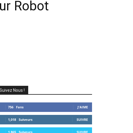
eur Robot
Suivez Nous !
756
Fans
J'AIME
1,018
Suiveurs
SUIVRE
1,865
Suiveurs
SUIVRE