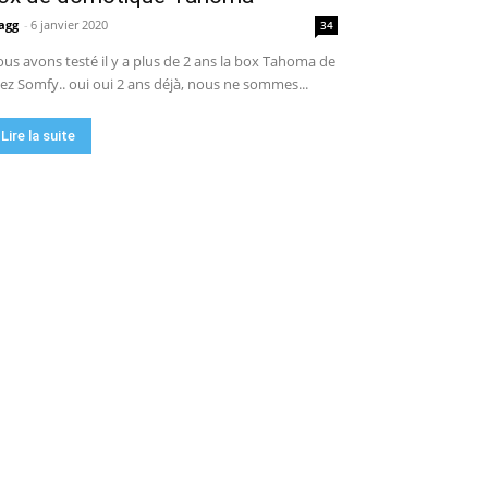
agg
-
6 janvier 2020
34
us avons testé il y a plus de 2 ans la box Tahoma de
ez Somfy.. oui oui 2 ans déjà, nous ne sommes...
Lire la suite