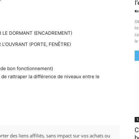
l
Kr
Dé
ht
 SUR LE DORMANT (ENCADREMENT)
ca
le
SUR L’OUVRANT (PORTE, FENÊTRE)
t de bon fonctionnement)
de rattraper la différence de niveaux entre le
T
C
rter des liens affiliés, sans impact sur vos achats ou
b