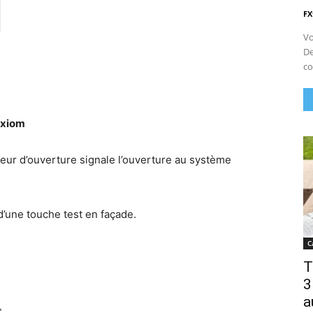
FX
Vo
De
co
exiom
teur d’ouverture signale l’ouverture au système
d’une touche test en façade.
C
T
3
a
C