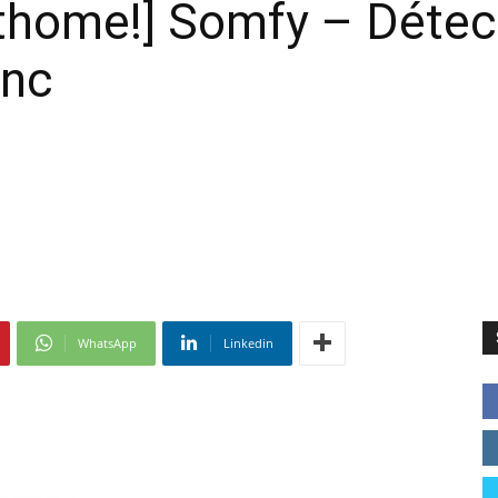
thome!] Somfy – Détec
anc
WhatsApp
Linkedin