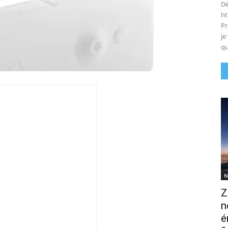
Dé
ht
Pr
je
qu
N
Z
n
é