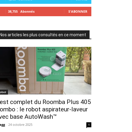
38,755
Abonnés
S'ABONNER
Nos articles les plus consultés en ce moment
robot
est complet du Roomba Plus 405
ombo : le robot aspirateur-laveur
vec base AutoWash™
agg
-
24 octobre 2025
1