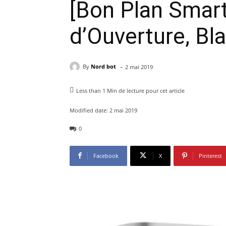
[Bon Plan Smar
d’Ouverture, Bl
-
By
Nord bot
2 mai 2019
Less than 1
Min de lecture pour cet article
Modified date:
2 mai 2019
0
Facebook
X
Pinterest