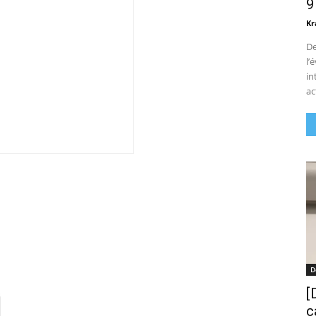
9
Kr
De
l’
in
ac
D
[
c