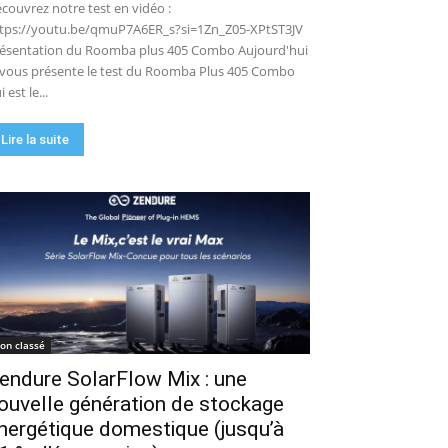
couvrez notre test en vidéo :
tps://youtu.be/qmuP7A6ER_s?si=1Zn_Z05-XPtST3JV
ésentation du Roomba plus 405 Combo Aujourd'hui
 vous présente le test du Roomba Plus 405 Combo
i est le...
Lire la suite
on classé
endure SolarFlow Mix : une
ouvelle génération de stockage
nergétique domestique (jusqu’à