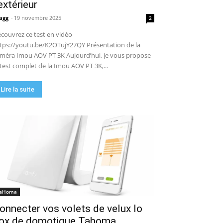
’extérieur
agg
-
19 novembre 2025
2
couvrez ce test en vidéo
tps://youtu.be/K2OTujY27QY Présentation de la
méra Imou AOV PT 3K Aujourd’hui, je vous propose
 test complet de la Imou AOV PT 3K,...
Lire la suite
aHoma
onnecter vos volets de velux Io
ox de domotique Tahoma