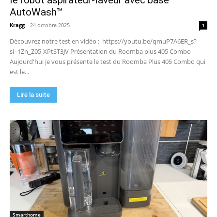
09:48
AutoWash™
DJI Power 1000 Mini : j'ai testé cette station
d'énergie compacte… elle m'a bluffé !
Kragg
-
24 octobre 2025
1
11:56
Découvrez notre test en vidéo : https://youtu.be/qmuP7A6ER_s?
si=1Zn_Z05-XPtST3JV Présentation du Roomba plus 405 Combo
Aujourd'hui je vous présente le test du Roomba Plus 405 Combo qui
est le...
Lire la suite
Smarthome