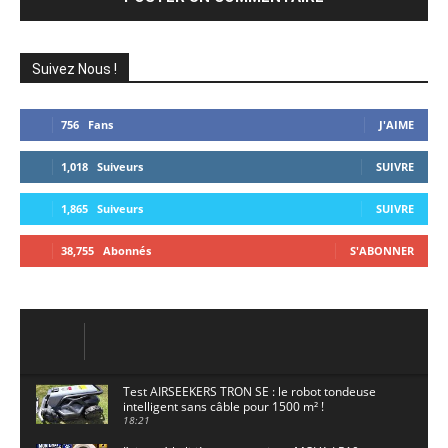
Suivez Nous !
756
Fans
J'AIME
1,018
Suiveurs
SUIVRE
1,865
Suiveurs
SUIVRE
38,755
Abonnés
S'ABONNER
Test AIRSEEKERS TRON SE : le robot tondeuse
intelligent sans câble pour 1500 m² !
18:21