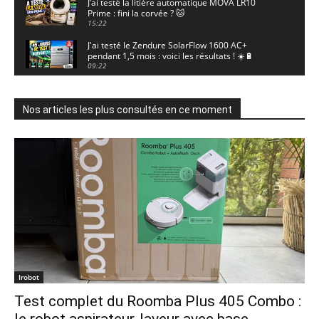
J’ai testé la litière automatique MOVA LR10
Prime : fini la corvée ? 🐱
15:22
J'ai testé le Zendure SolarFlow 1600 AC+
pendant 1,5 mois : voici les résultats ! ☀️🔋
09:22
J'ai testé la ieGeek S7 : la caméra solaire qui
enregistre 24/7 grâce à l'AOV ! ☀️📹
11:30
Nos articles les plus consultés en ce moment
Motocross - Championnat de France Minivert
Gouy-en-Artois. 18/07/2026
02:33
Guirlande Guinguette Solaire Guirled : enfin
une vraie puissance en extérieur ? Test complet
04:38
Aiper Scuba V3 : le meilleur robot de piscine
sans fil ? Mon test complet !
15:53
UGREEN NASync DXP4800 Pro : le NAS qui va
faire trembler Synology et QNAP ?! (Test
Irobot
complet)
17:42
Test complet du Roomba Plus 405 Combo :
🏆 Sunseeker S4 : le robot tondeuse sans câble
ni RTK qui cartographie votre jardin tout seul.
le robot aspirateur-laveur avec base