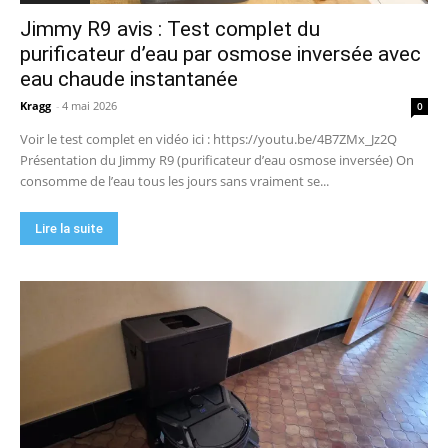
Jimmy R9 avis : Test complet du
purificateur d’eau par osmose inversée avec
eau chaude instantanée
Kragg
-
4 mai 2026
0
Voir le test complet en vidéo ici : https://youtu.be/4B7ZMx_Jz2Q
Présentation du Jimmy R9 (purificateur d’eau osmose inversée) On
consomme de l’eau tous les jours sans vraiment se...
Lire la suite