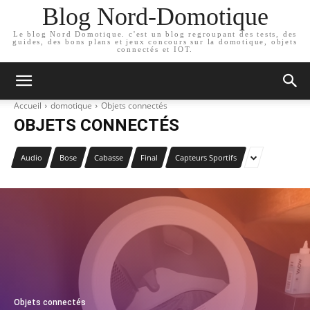
Blog Nord-Domotique
Le blog Nord Domotique. c'est un blog regroupant des tests, des
guides, des bons plans et jeux concours sur la domotique, objets
connectés et IOT.
Accueil
domotique
Objets connectés
OBJETS CONNECTÉS
Audio
Bose
Cabasse
Final
Capteurs Sportifs
Objets connectés