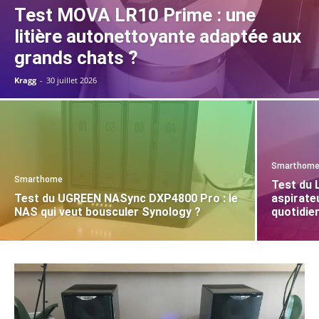
Test MOVA LR10 Prime : une
litière autonettoyante adaptée aux
grands chats ?
Kragg
-
30 juillet 2026
Smarthom
Smarthome
Test du 
Test du UGREEN NASync DXP4800 Pro : le
aspirate
NAS qui veut bousculer Synology ?
quotidie