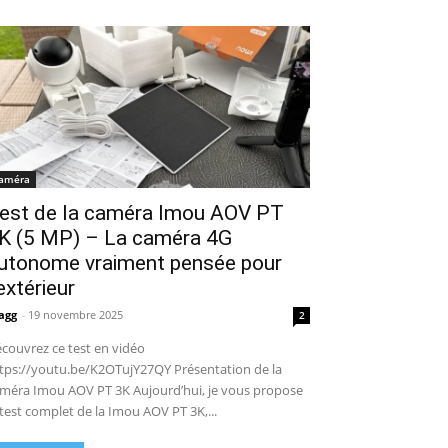
améra
est de la caméra Imou AOV PT
K (5 MP) – La caméra 4G
utonome vraiment pensée pour
’extérieur
agg
-
19 novembre 2025
2
couvrez ce test en vidéo
tps://youtu.be/K2OTujY27QY Présentation de la
méra Imou AOV PT 3K Aujourd’hui, je vous propose
 test complet de la Imou AOV PT 3K,...