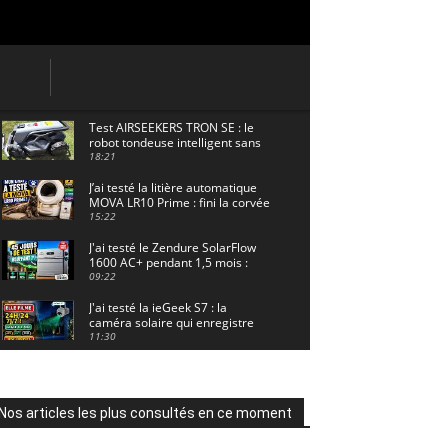
Test AIRSEEKERS TRON SE : le
robot tondeuse intelligent sans
câble pour 1500 m² !
18:21
J’ai testé la litière automatique
MOVA LR10 Prime : fini la corvée
? 🐱
15:22
J'ai testé le Zendure SolarFlow
1600 AC+ pendant 1,5 mois :
voici les résultats ! ☀️🔋
09:22
J'ai testé la ieGeek S7 : la
caméra solaire qui enregistre
24/7 grâce à l'AOV ! ☀️📹
11:30
Motocross - Championnat de
France Minivert Gouy-en-Artois.
18/07/2026
02:33
Nos articles les plus consultés en ce moment
Guirlande Guinguette Solaire
Guirled : enfin une vraie