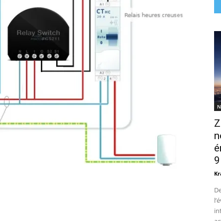
N
Z
n
é
9
Kr
De
l’
in
ac