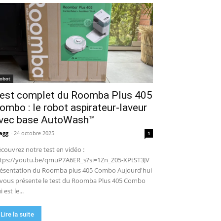
puissance en extérieur ? Test
04:38
complet
Aiper Scuba V3 : le meilleur
robot de piscine sans fil ? Mon
test complet !
15:53
UGREEN NASync DXP4800 Pro :
le NAS qui va faire trembler
Synology et QNAP ?! (Test
17:42
complet)
🏆 Sunseeker S4 : le robot
robot
tondeuse sans câble ni RTK qui
est complet du Roomba Plus 405
cartographie votre jardin tout
09:48
seul.
ombo : le robot aspirateur-laveur
DJI Power 1000 Mini : j'ai testé
cette station d'énergie
vec base AutoWash™
compacte… elle m'a bluffé !
11:56
agg
-
24 octobre 2025
1
couvrez notre test en vidéo :
tps://youtu.be/qmuP7A6ER_s?si=1Zn_Z05-XPtST3JV
ésentation du Roomba plus 405 Combo Aujourd'hui
 vous présente le test du Roomba Plus 405 Combo
i est le...
Lire la suite