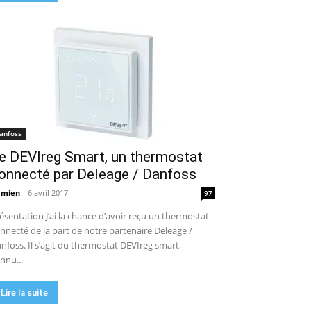
anfoss
e DEVIreg Smart, un thermostat
onnecté par Deleage / Danfoss
amien
-
6 avril 2017
97
ésentation J’ai la chance d’avoir reçu un thermostat
nnecté de la part de notre partenaire Deleage /
nfoss. Il s’agit du thermostat DEVIreg smart,
nnu...
Lire la suite