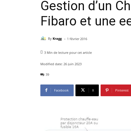
Gestion d’un Ch
Fibaro et une 
-
By
Kragg
1 février 2016
3
Min de lecture pour cet article
Modified date:
26 juin 2023
39
Facebook
X
Pinterest