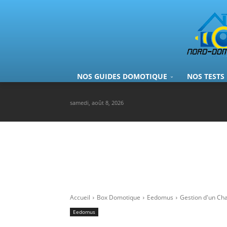
NOS GUIDES DOMOTIQUE
NOS TESTS
samedi, août 8, 2026
Accueil
Box Domotique
Eedomus
Gestion d'un Ch
Eedomus