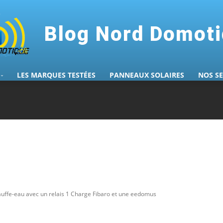
Blog Nord Domot
LES MARQUES TESTÉES
PANNEAUX SOLAIRES
NOS S
auffe-eau avec un relais 1 Charge Fibaro et une eedomus