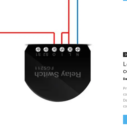
D
L
c
D
Pr
co
Da
co