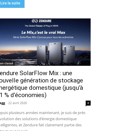
Lire la suite
on classé
endure SolarFlow Mix : une
ouvelle génération de stockage
nergétique domestique (jusqu’à
1 % d’économies)
agg
-
22 avril 2026
0
puis plusieurs années maintenant, je suis de près
évolution des solutions d’énergie domestique
telligentes, et Zendure fait clairement partie des
teurs que je suis...