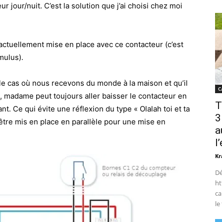
jour/nuit. C’est la solution que j’ai choisi chez moi
 actuellement mise en place avec ce contacteur (c’est
mulus).
le cas où nous recevons du monde à la maison et qu’il
C
, madame peut toujours aller baisser le contacteur en
T
. Ce qui évite une réflexion du type « Olalah toi et ta
3
 être mis en place en parallèle pour une mise en
a
l
Kr
Dé
ht
ca
le