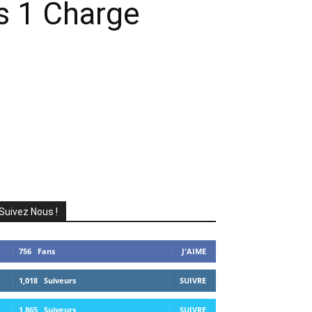
is 1 Charge
Suivez Nous !
756
Fans
J'AIME
1,018
Suiveurs
SUIVRE
1,865
Suiveurs
SUIVRE