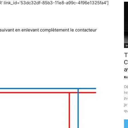
R’ link_id=’53dc32df-85b3-11e8-a99c-4f96e1325fa4′]
suivant en enlevant complètement le contacteur
I
T
C
a
Kr
Dé
ht
Pr
je
qu