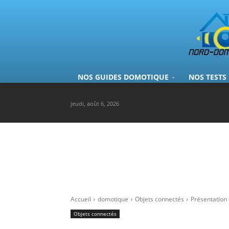
NOS GUIDES DOMOTIQUE
NOS TESTS
jeudi, août 6, 2026
Accueil
domotique
Objets connectés
Présentation 
Objets connectés