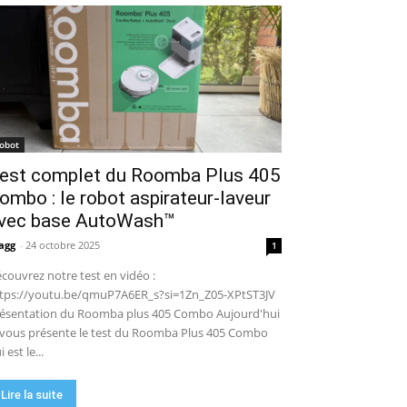
puissance en extérieur ? Test
04:38
complet
Aiper Scuba V3 : le meilleur
robot de piscine sans fil ? Mon
test complet !
15:53
UGREEN NASync DXP4800 Pro :
le NAS qui va faire trembler
Synology et QNAP ?! (Test
17:42
complet)
🏆 Sunseeker S4 : le robot
robot
tondeuse sans câble ni RTK qui
est complet du Roomba Plus 405
cartographie votre jardin tout
09:48
seul.
ombo : le robot aspirateur-laveur
DJI Power 1000 Mini : j'ai testé
cette station d'énergie
vec base AutoWash™
compacte… elle m'a bluffé !
11:56
agg
-
24 octobre 2025
1
couvrez notre test en vidéo :
tps://youtu.be/qmuP7A6ER_s?si=1Zn_Z05-XPtST3JV
ésentation du Roomba plus 405 Combo Aujourd'hui
 vous présente le test du Roomba Plus 405 Combo
i est le...
Lire la suite