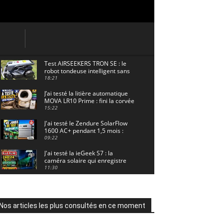
Test AIRSEEKERS TRON SE : le
robot tondeuse intelligent sans
câble pour 1500 m² !
18:21
J’ai testé la litière automatique
MOVA LR10 Prime : fini la corvée
? 🐱
15:22
J'ai testé le Zendure SolarFlow
1600 AC+ pendant 1,5 mois :
voici les résultats ! ☀️🔋
09:22
J'ai testé la ieGeek S7 : la
caméra solaire qui enregistre
24/7 grâce à l'AOV ! ☀️📹
11:30
Motocross - Championnat de
France Minivert Gouy-en-Artois.
18/07/2026
02:33
Nos articles les plus consultés en ce moment
Guirlande Guinguette Solaire
Guirled : enfin une vraie