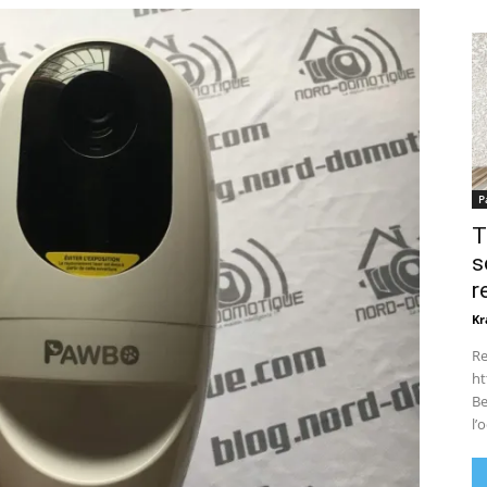
P
T
s
r
Kr
Re
ht
Be
l’