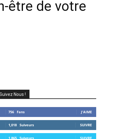
n-être de votre
Suivez Nous !
756
Fans
J'AIME
1,018
Suiveurs
SUIVRE
1,865
Suiveurs
SUIVRE