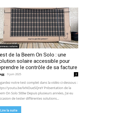
anneau solaire
est de la Beem On Solo : une
olution solaire accessible pour
eprendre le contrôle de sa facture
agg
-
9 juin 2025
2
gardez notre test complet dans la vidéo ci-dessous :
tps://youtu.be/lxNOueSQreY Présentation de la
em On Solo 500w Depuis plusieurs années, j’ai eu
occasion de tester différentes solutions...
Lire la suite