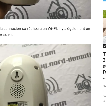
 la connexion se réalisera en Wi-FI. Il y a également un
er au mur.
C
T
3
a
l
Kr
Dé
ht
ca
le