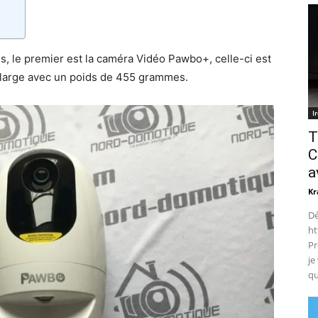
ns, le premier est la caméra Vidéo Pawbo+, celle-ci est
 large avec un poids de 455 grammes.
I
T
C
a
Kr
Dé
ht
Pr
je
qu