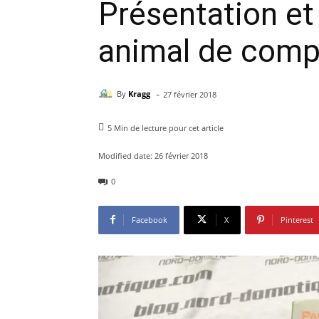
Présentation et
animal de comp
-
By
Kragg
27 février 2018
5
Min de lecture pour cet article
Modified date:
26 février 2018
0
Facebook
X
Pinterest