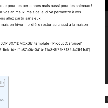
 que pour les personnes mais aussi pour les animaux !
 vos animaux, mais celle-ci va permettre à vos
 allez partir sans eux !
ais en hiver il préfère rester au chaud à la maison
6DP,B071DMCXSB’ template=’ProductCarousel’
’ link_id=’f4a87a0b-0d1b-11e8-8f76-8186dc2941c9′]
ash