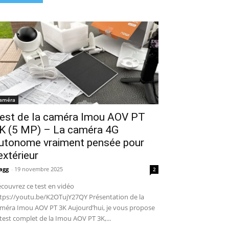
améra
est de la caméra Imou AOV PT
K (5 MP) – La caméra 4G
utonome vraiment pensée pour
’extérieur
agg
-
19 novembre 2025
2
couvrez ce test en vidéo
tps://youtu.be/K2OTujY27QY Présentation de la
méra Imou AOV PT 3K Aujourd’hui, je vous propose
 test complet de la Imou AOV PT 3K,...