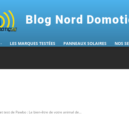
Blog Nord Domot
LES MARQUES TESTÉES
PANNEAUX SOLAIRES
NOS S
et test de Pawbo : Le bien-être de votre animal de...