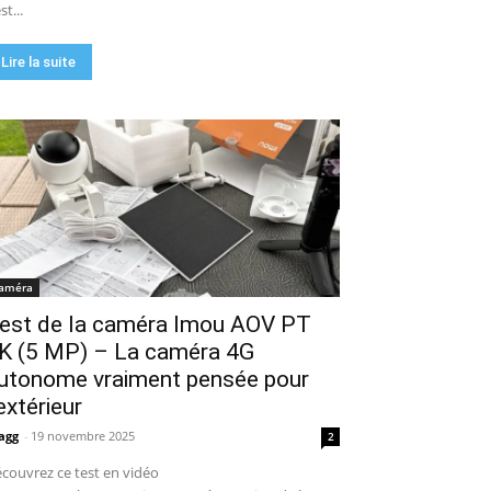
st...
Lire la suite
améra
est de la caméra Imou AOV PT
K (5 MP) – La caméra 4G
utonome vraiment pensée pour
’extérieur
agg
-
19 novembre 2025
2
couvrez ce test en vidéo