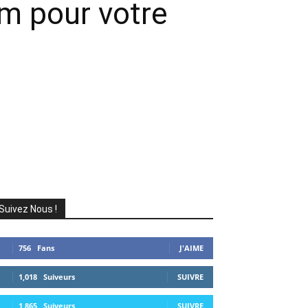
um pour votre
Suivez Nous !
756
Fans
J'AIME
1,018
Suiveurs
SUIVRE
1,865
Suiveurs
SUIVRE