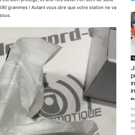
 390 grammes ! Autant vous dire que votre station ne va
ssus.
S
J
p
i
i
Kr
Vo
ht
R9
co