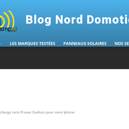
Blog Nord Domot
LES MARQUES TESTÉES
PANNEAUX SOLAIRES
NOS S
echarge sans fil avec Exelium pour votre Iphone