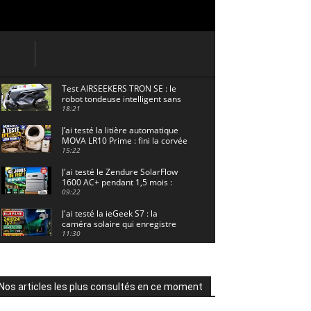
Test AIRSEEKERS TRON SE : le
robot tondeuse intelligent sans
câble pour 1500 m² !
18:21
J’ai testé la litière automatique
MOVA LR10 Prime : fini la corvée
? 🐱
15:22
J'ai testé le Zendure SolarFlow
1600 AC+ pendant 1,5 mois :
voici les résultats ! ☀️🔋
09:22
J'ai testé la ieGeek S7 : la
caméra solaire qui enregistre
24/7 grâce à l'AOV ! ☀️📹
11:30
Motocross - Championnat de
France Minivert Gouy-en-Artois.
18/07/2026
02:33
Nos articles les plus consultés en ce moment
Guirlande Guinguette Solaire
Guirled : enfin une vraie