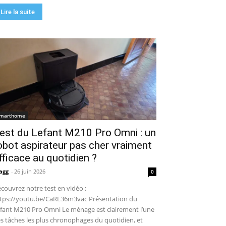
Lire la suite
marthome
est du Lefant M210 Pro Omni : un
obot aspirateur pas cher vraiment
fficace au quotidien ?
agg
-
26 juin 2026
0
couvrez notre test en vidéo :
tps://youtu.be/CaRL36m3vac Présentation du
fant M210 Pro Omni Le ménage est clairement l’une
s tâches les plus chronophages du quotidien, et