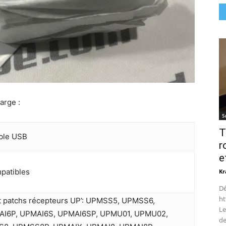
arge :
S
T
âble USB
r
e
mpatibles
Kr
Dé
ht
 et patchs récepteurs UP’: UPMSS5, UPMSS6,
Le
AI6P, UPMAI6S, UPMAI6SP, UPMU01, UPMU02,
de