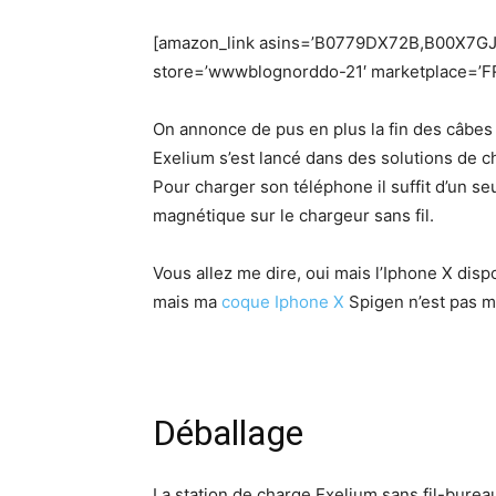
[amazon_link asins=’B0779DX72B,B00X7GJG
store=’wwwblognorddo-21′ marketplace=’FR
On annonce de pus en plus la fin des câbes 
Exelium s’est lancé dans des solutions de ch
Pour charger son téléphone il suffit d’un s
magnétique sur le chargeur sans fil.
Vous allez me dire, oui mais l’Iphone X dis
mais ma
coque Iphone X
Spigen n’est pas m
Déballage
La station de charge Exelium sans fil-bureau