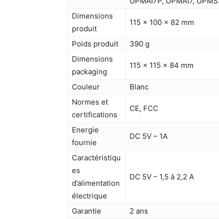
UPMAI7P, UPMAI7, UPMS
Dimensions
115 x 100 x 82 mm
produit
Poids produit
390 g
Dimensions
115 x 115 x 84 mm
packaging
Couleur
Blanc
Normes et
CE, FCC
certifications
Energie
DC 5V – 1A
fournie
Caractéristiqu
es
DC 5V – 1,5 à 2,2 A
d’alimentation
électrique
Garantie
2 ans