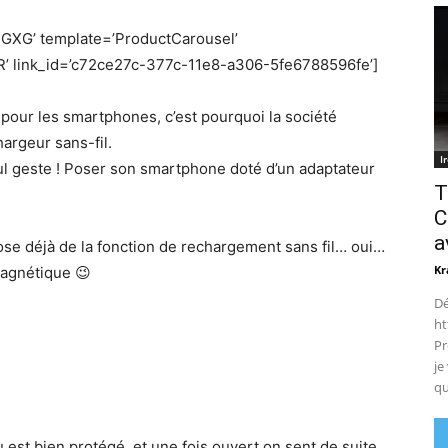
XG’ template=’ProductCarousel’
’ link_id=’c72ce27c-377c-11e8-a306-5fe6788596fe’]
pour les smartphones, c’est pourquoi la société
argeur sans-fil.
I
eul geste ! Poser son smartphone doté d’un adaptateur
T
C
a
pose déjà de la fonction de rechargement sans fil… oui…
Kr
agnétique 😉
Dé
ht
Pr
je
qu
 est bien protégé, et une fois ouvert on sent de suite