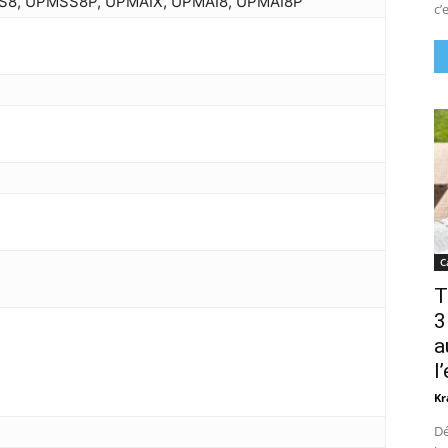
S8, UPMSS8P, UPMAIX, UPMAI8, UPMAI8P
c’e
C
T
3
a
l
Kr
Dé