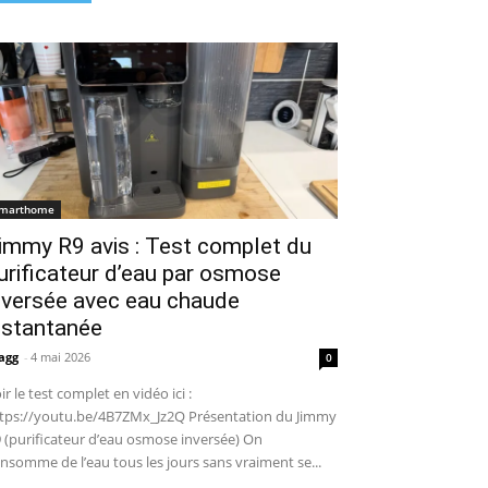
marthome
immy R9 avis : Test complet du
urificateur d’eau par osmose
nversée avec eau chaude
nstantanée
agg
-
4 mai 2026
0
ir le test complet en vidéo ici :
tps://youtu.be/4B7ZMx_Jz2Q Présentation du Jimmy
 (purificateur d’eau osmose inversée) On
nsomme de l’eau tous les jours sans vraiment se...