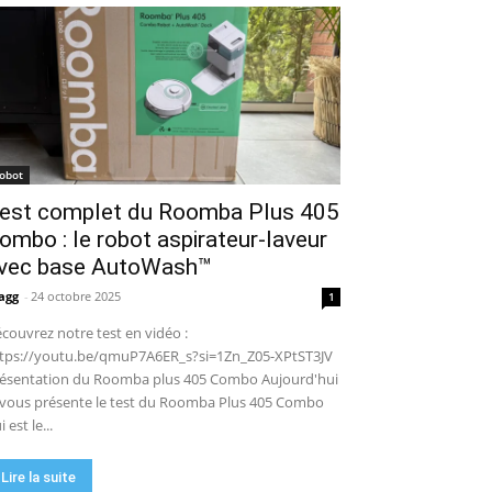
puissance en extérieur ? Test
04:38
complet
Aiper Scuba V3 : le meilleur
robot de piscine sans fil ? Mon
test complet !
15:53
UGREEN NASync DXP4800 Pro :
le NAS qui va faire trembler
Synology et QNAP ?! (Test
17:42
complet)
🏆 Sunseeker S4 : le robot
robot
tondeuse sans câble ni RTK qui
est complet du Roomba Plus 405
cartographie votre jardin tout
09:48
seul.
ombo : le robot aspirateur-laveur
DJI Power 1000 Mini : j'ai testé
cette station d'énergie
vec base AutoWash™
compacte… elle m'a bluffé !
11:56
agg
-
24 octobre 2025
1
couvrez notre test en vidéo :
tps://youtu.be/qmuP7A6ER_s?si=1Zn_Z05-XPtST3JV
ésentation du Roomba plus 405 Combo Aujourd'hui
 vous présente le test du Roomba Plus 405 Combo
i est le...
Lire la suite