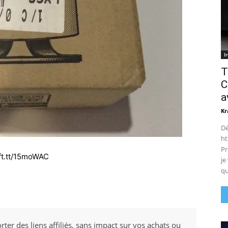
I
T
C
a
Kr
Dé
ht
Pr
//ift.tt/15moWAC
je
qu
rter des liens affiliés, sans impact sur vos achats ou