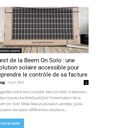
anneau solaire
est de la Beem On Solo : une
olution solaire accessible pour
eprendre le contrôle de sa facture
agg
-
9 juin 2025
2
gardez notre test complet dans la vidéo ci-dessous :
tps://youtu.be/lxNOueSQreY Présentation de la
em On Solo 500w Depuis plusieurs années, j’ai eu
occasion de tester différentes solutions...
Lire la suite