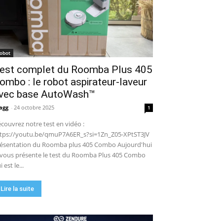
robot de piscine sans fil ? Mon
test complet !
15:53
UGREEN NASync DXP4800 Pro :
le NAS qui va faire trembler
Synology et QNAP ?! (Test
17:42
complet)
🏆 Sunseeker S4 : le robot
robot
tondeuse sans câble ni RTK qui
est complet du Roomba Plus 405
cartographie votre jardin tout
09:48
seul.
ombo : le robot aspirateur-laveur
DJI Power 1000 Mini : j'ai testé
cette station d'énergie
vec base AutoWash™
compacte… elle m'a bluffé !
11:56
agg
-
24 octobre 2025
1
couvrez notre test en vidéo :
tps://youtu.be/qmuP7A6ER_s?si=1Zn_Z05-XPtST3JV
ésentation du Roomba plus 405 Combo Aujourd'hui
 vous présente le test du Roomba Plus 405 Combo
i est le...
Lire la suite