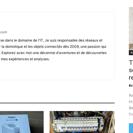
.com
ise dans le domaine de l'IT, Je suis responsable des réseaux et
ar la domotique et les objets connectés dès 2009, une passion qui
s. Explorez avec moi une décennie d'aventures et de découvertes
P
e mes expériences et analyses.
T
s
r
Kr
Re
ht
Be
l’