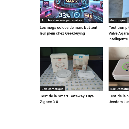
Articles chez nos partenaires
domotique
Les méga soldes de mars battent
Test comple
leur plein chez Geekbuying
Valve Aqara
intelligent
Box Domotique
Box Domotiq
Test de la Smart Gateway Tuya
Test de la 
Zigbee 3.0
Jeedom Lu