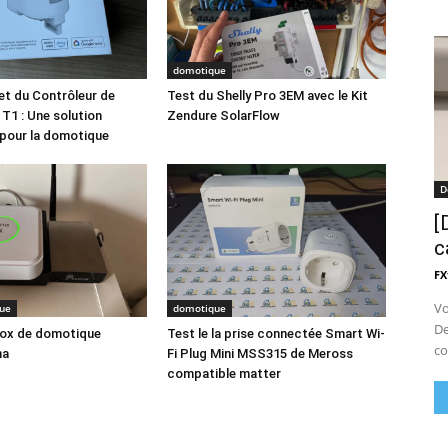
domotique
t du Contrôleur de
Test du Shelly Pro 3EM avec le Kit
 T1 : Une solution
Zendure SolarFlow
e pour la domotique
D
[
c
FX
Vo
ue
domotique
De
box de domotique
Test le la prise connectée Smart Wi-
co
na
Fi Plug Mini MSS315 de Meross
compatible matter