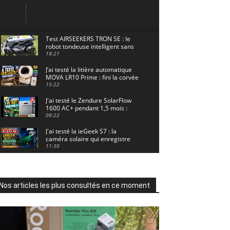
Test AIRSEEKERS TRON SE : le
robot tondeuse intelligent sans
câble pour 1500 m² !
18:21
J’ai testé la litière automatique
MOVA LR10 Prime : fini la corvée
? 🐱
15:22
J'ai testé le Zendure SolarFlow
1600 AC+ pendant 1,5 mois :
voici les résultats ! ☀️🔋
09:22
J'ai testé la ieGeek S7 : la
caméra solaire qui enregistre
24/7 grâce à l'AOV ! ☀️📹
11:30
Motocross - Championnat de
France Minivert Gouy-en-Artois.
18/07/2026
02:33
Nos articles les plus consultés en ce moment
Guirlande Guinguette Solaire
Guirled : enfin une vraie
puissance en extérieur ? Test
04:38
complet
Aiper Scuba V3 : le meilleur