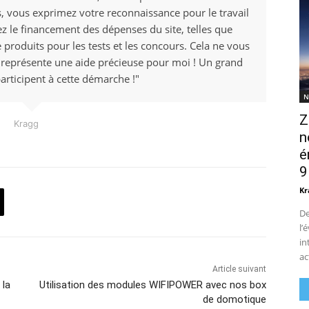
ens, vous exprimez votre reconnaissance pour le travail
ez le financement des dépenses du site, telles que
e produits pour les tests et les concours. Cela ne vous
 représente une aide précieuse pour moi ! Un grand
articipent à cette démarche !"
N
Z
Kragg
n
é
9
Kr
De
l’
in
ac
Article suivant
 la
Utilisation des modules WIFIPOWER avec nos box
de domotique