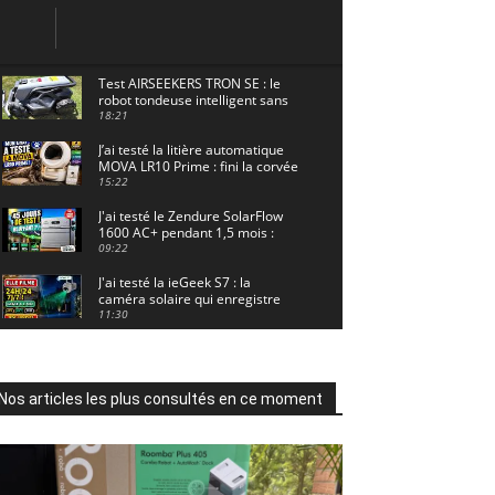
Test AIRSEEKERS TRON SE : le
robot tondeuse intelligent sans
câble pour 1500 m² !
18:21
J’ai testé la litière automatique
MOVA LR10 Prime : fini la corvée
? 🐱
15:22
J'ai testé le Zendure SolarFlow
1600 AC+ pendant 1,5 mois :
voici les résultats ! ☀️🔋
09:22
J'ai testé la ieGeek S7 : la
caméra solaire qui enregistre
24/7 grâce à l'AOV ! ☀️📹
11:30
Motocross - Championnat de
France Minivert Gouy-en-Artois.
18/07/2026
02:33
Nos articles les plus consultés en ce moment
Guirlande Guinguette Solaire
Guirled : enfin une vraie
puissance en extérieur ? Test
04:38
complet
Aiper Scuba V3 : le meilleur