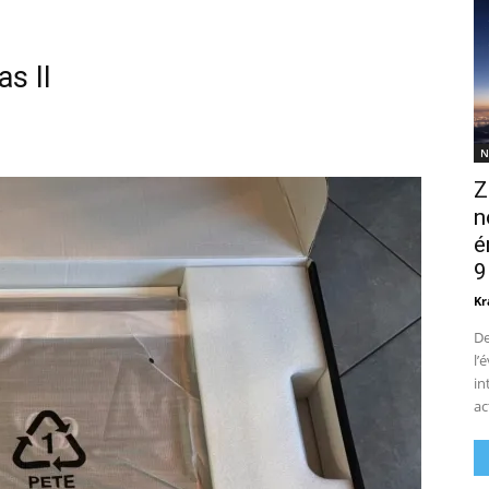
s II
N
Z
n
é
9
Kr
De
l’
in
ac