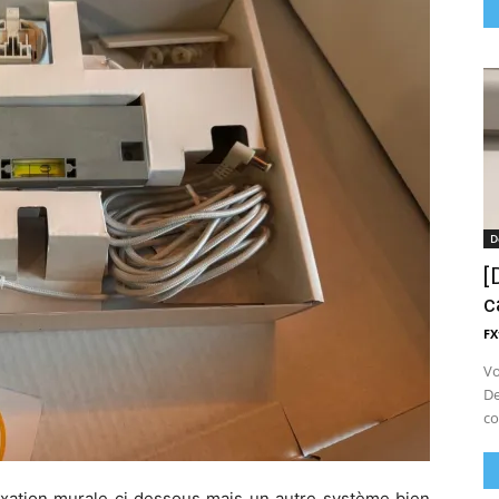
D
[
c
FX
Vo
De
co
a fixation murale ci dessous mais un autre système bien