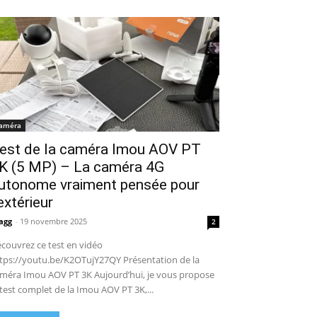
améra
est de la caméra Imou AOV PT
K (5 MP) – La caméra 4G
utonome vraiment pensée pour
’extérieur
agg
-
19 novembre 2025
2
couvrez ce test en vidéo
tps://youtu.be/K2OTujY27QY Présentation de la
méra Imou AOV PT 3K Aujourd’hui, je vous propose
 test complet de la Imou AOV PT 3K,...