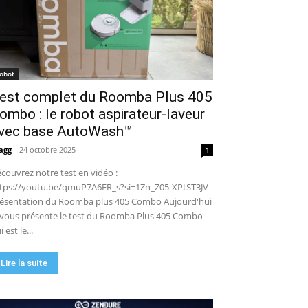
robot de piscine sans fil ? Mon
test complet !
15:53
UGREEN NASync DXP4800 Pro :
le NAS qui va faire trembler
Synology et QNAP ?! (Test
17:42
complet)
🏆 Sunseeker S4 : le robot
robot
tondeuse sans câble ni RTK qui
est complet du Roomba Plus 405
cartographie votre jardin tout
09:48
seul.
ombo : le robot aspirateur-laveur
DJI Power 1000 Mini : j'ai testé
cette station d'énergie
vec base AutoWash™
compacte… elle m'a bluffé !
11:56
agg
-
24 octobre 2025
1
couvrez notre test en vidéo :
tps://youtu.be/qmuP7A6ER_s?si=1Zn_Z05-XPtST3JV
ésentation du Roomba plus 405 Combo Aujourd'hui
 vous présente le test du Roomba Plus 405 Combo
i est le...
Lire la suite