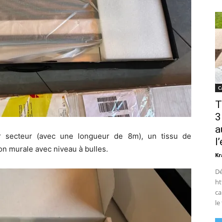
C
T
3
a
r secteur (avec une longueur de 8m), un tissu de
l
on murale avec niveau à bulles.
Kr
Dé
ht
ca
le