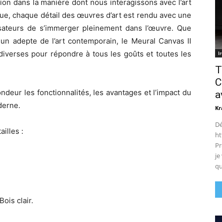
ion dans la manière dont nous interagissons avec l’art
e, chaque détail des œuvres d’art est rendu avec une
lisateurs de s’immerger pleinement dans l’œuvre. Que
un adepte de l’art contemporain, le Meural Canvas II
iverses pour répondre à tous les goûts et toutes les
I
T
C
ndeur les fonctionnalités, les avantages et l’impact du
a
derne.
Kr
Dé
illes :
ht
Pr
je
qu
Bois clair.