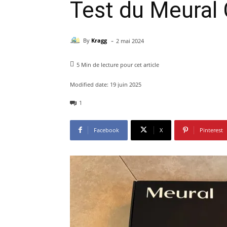
Test du Meural
-
By
Kragg
2 mai 2024
5
Min de lecture pour cet article
Modified date:
19 juin 2025
1
Facebook
X
Pinterest