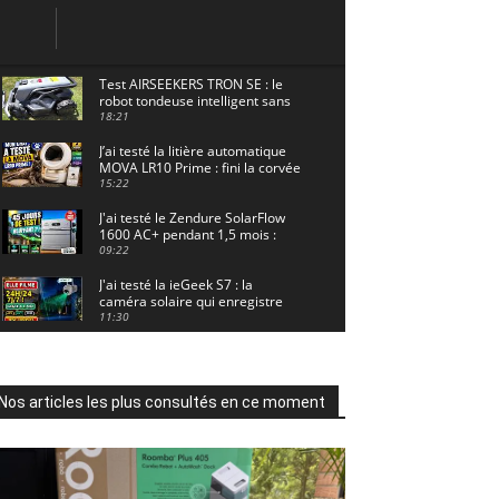
Test AIRSEEKERS TRON SE : le
robot tondeuse intelligent sans
câble pour 1500 m² !
18:21
J’ai testé la litière automatique
MOVA LR10 Prime : fini la corvée
? 🐱
15:22
J'ai testé le Zendure SolarFlow
1600 AC+ pendant 1,5 mois :
voici les résultats ! ☀️🔋
09:22
J'ai testé la ieGeek S7 : la
caméra solaire qui enregistre
24/7 grâce à l'AOV ! ☀️📹
11:30
Motocross - Championnat de
France Minivert Gouy-en-Artois.
18/07/2026
02:33
Nos articles les plus consultés en ce moment
Guirlande Guinguette Solaire
Guirled : enfin une vraie
puissance en extérieur ? Test
04:38
complet
Aiper Scuba V3 : le meilleur