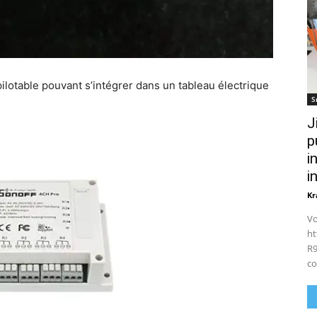
pilotable pouvant s’intégrer dans un tableau électrique
S
J
p
i
i
Kr
Vo
ht
R9
co