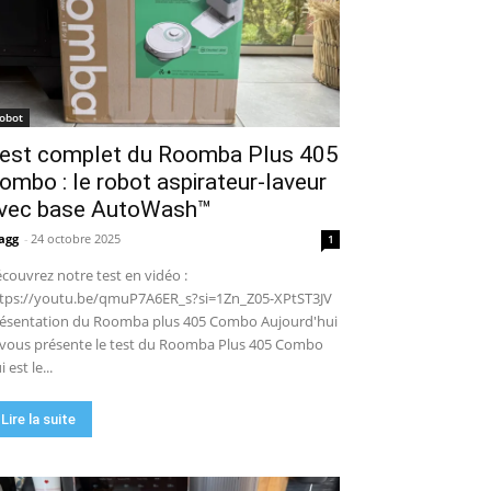
robot de piscine sans fil ? Mon
test complet !
15:53
UGREEN NASync DXP4800 Pro :
le NAS qui va faire trembler
Synology et QNAP ?! (Test
17:42
complet)
🏆 Sunseeker S4 : le robot
robot
tondeuse sans câble ni RTK qui
est complet du Roomba Plus 405
cartographie votre jardin tout
09:48
seul.
ombo : le robot aspirateur-laveur
DJI Power 1000 Mini : j'ai testé
cette station d'énergie
vec base AutoWash™
compacte… elle m'a bluffé !
11:56
agg
-
24 octobre 2025
1
couvrez notre test en vidéo :
tps://youtu.be/qmuP7A6ER_s?si=1Zn_Z05-XPtST3JV
ésentation du Roomba plus 405 Combo Aujourd'hui
 vous présente le test du Roomba Plus 405 Combo
i est le...
Lire la suite