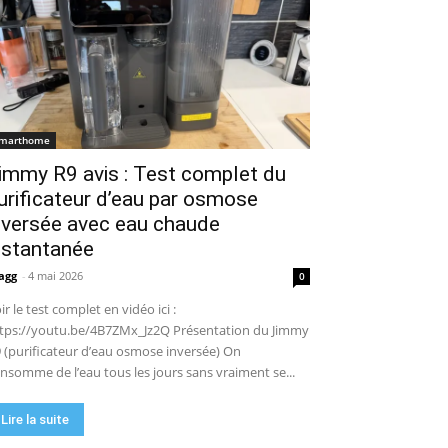
marthome
immy R9 avis : Test complet du
urificateur d’eau par osmose
nversée avec eau chaude
nstantanée
agg
-
4 mai 2026
0
ir le test complet en vidéo ici :
tps://youtu.be/4B7ZMx_Jz2Q Présentation du Jimmy
 (purificateur d’eau osmose inversée) On
nsomme de l’eau tous les jours sans vraiment se...
Lire la suite