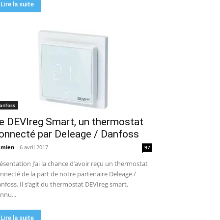
Lire la suite
anfoss
e DEVIreg Smart, un thermostat
onnecté par Deleage / Danfoss
amien
-
6 avril 2017
97
ésentation J’ai la chance d’avoir reçu un thermostat
nnecté de la part de notre partenaire Deleage /
nfoss. Il s’agit du thermostat DEVIreg smart,
nnu...
Lire la suite