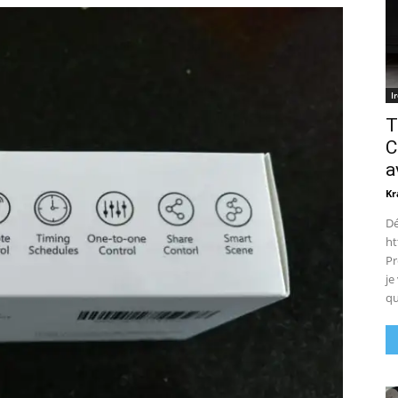
I
T
C
a
Kr
Dé
ht
Pr
je
qu