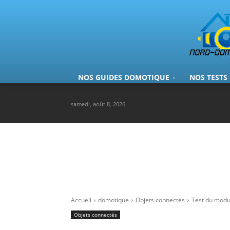
NOS GUIDES DOMOTIQUE
NOS TESTS
samedi, août 8, 2026
Accueil
domotique
Objets connectés
Test du modu
Objets connectés