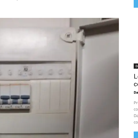
D
L
c
D
Pr
co
Da
co