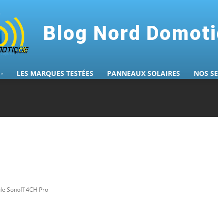
Blog Nord Domot
LES MARQUES TESTÉES
PANNEAUX SOLAIRES
NOS S
le Sonoff 4CH Pro