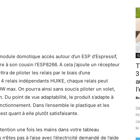
C
odule domotique accès autour d’un ESP d’Espressif,
ire à son cousin l’ESP8266. A cela j’ajoute un récepteur
T
a de piloter les relais par le biais d’une
3
a
 relais indépendants HUIKE, chaque relais peut
l
W max. On pourra ainsi sans soucis piloter un volet,
 Du point de vue adaptabilité, le produit s’adapte à
Kr
nctionnement. Dans l’ensemble le plastique et les
Dé
est quant à elle plutôt satisfaisante.
ht
ca
le
ttention une fois les mains dans votre tableau
us n’êtes pas à l’aise avec l’électricité demandé de l’aide