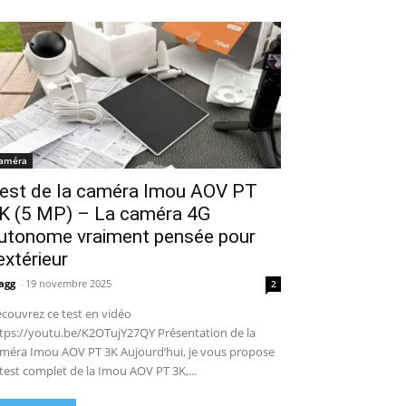
améra
est de la caméra Imou AOV PT
K (5 MP) – La caméra 4G
utonome vraiment pensée pour
’extérieur
agg
-
19 novembre 2025
2
couvrez ce test en vidéo
tps://youtu.be/K2OTujY27QY Présentation de la
méra Imou AOV PT 3K Aujourd’hui, je vous propose
 test complet de la Imou AOV PT 3K,...