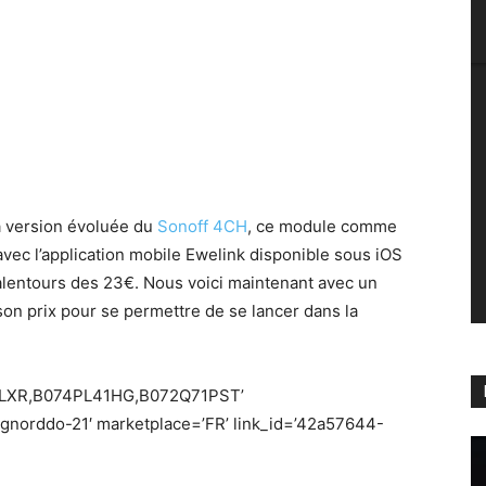
a version évoluée du
Sonoff 4CH
, ce module comme
vec l’application mobile Ewelink disponible sous iOS
x alentours des 23€. Nous voici maintenant avec un
 son prix pour se permettre de se lancer dans la
5LXR,B074PL41HG,B072Q71PST’
gnorddo-21′ marketplace=’FR’ link_id=’42a57644-