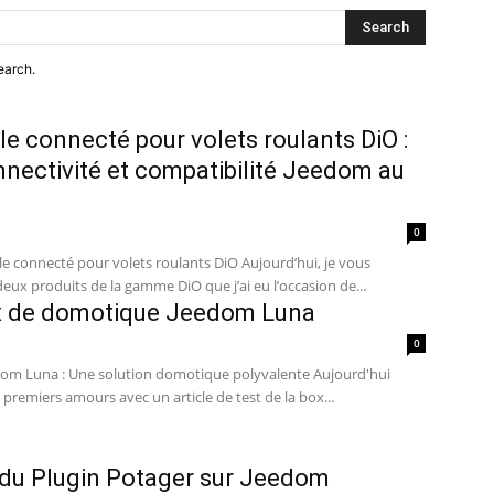
Search
earch.
e connecté pour volets roulants DiO :
onnectivité et compatibilité Jeedom au
0
 connecté pour volets roulants DiO Aujourd’hui, je vous
eux produits de la gamme DiO que j’ai eu l’occasion de...
ox de domotique Jeedom Luna
0
edom Luna : Une solution domotique polyvalente Aujourd'hui
premiers amours avec un article de test de la box...
 du Plugin Potager sur Jeedom