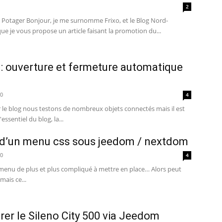
2
 Potager Bonjour, je me surnomme Frixo, et le Blog Nord-
e je vous propose un article faisant la promotion du...
: ouverture et fermeture automatique
20
4
le blog nous testons de nombreux objets connectés mais il est
essentiel du blog, la...
 d’un menu css sous jeedom / nextdom
20
4
 menu de plus et plus compliqué à mettre en place… Alors peut
mais ce...
er le Sileno City 500 via Jeedom