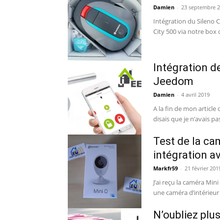
Damien
-
23 septembre 
Intégration du Sileno C
Intégration d
Jeedom
Damien
-
4 avril 2019
A la fin de mon article
disais que je n’avais pa
Test de la ca
intégration 
Markfr59
-
21 février 201
J’ai reçu la caméra Mini
une caméra d’intérieur 
N’oubliez plus