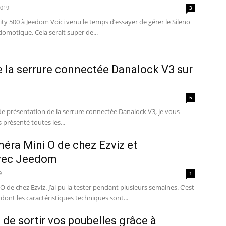
2019
3
ity 500 à Jeedom Voici venu le temps d’essayer de gérer le Sileno
City 500 via notre box domotique. Cela serait super de...
e la serrure connectée Danalock V3 sur
5
 de présentation de la serrure connectée Danalock V3, je vous
s présenté toutes les...
méra Mini O de chez Ezviz et
avec Jeedom
9
1
 O de chez Ezviz. J’ai pu la tester pendant plusieurs semaines. C’est
dont les caractéristiques techniques sont...
 de sortir vos poubelles grâce à