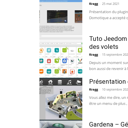
Kragg
-
25 mai 2021
Présentation du plugin
Domotique a accepté qu
Tuto Jeedom 
des volets
Kragg
-
15 septembre 20
Depuis un moment sur 
bon aussi de revenir à l'
Présentation
Kragg
-
10 septembre 20
Vous allez me dire, un
être un menu de plus , 
Gardena – Gér