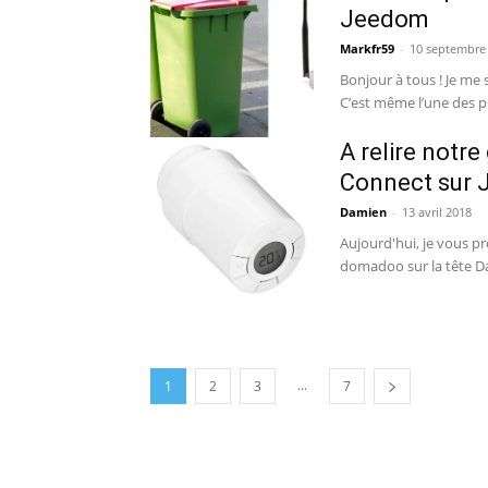
Jeedom
Markfr59
-
10 septembre
Bonjour à tous ! Je me sers de ma Jeedom pour me rappeler de sortir mes poubelles.
C’est même l’une des pr
A relire notr
Connect sur
Damien
-
13 avril 2018
Aujourd'hui, je vous pr
domadoo sur la tête Da
...
1
2
3
7