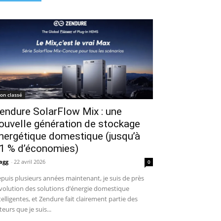
on classé
endure SolarFlow Mix : une
ouvelle génération de stockage
nergétique domestique (jusqu’à
1 % d’économies)
agg
-
22 avril 2026
0
puis plusieurs années maintenant, je suis de près
évolution des solutions d’énergie domestique
telligentes, et Zendure fait clairement partie des
teurs que je suis...