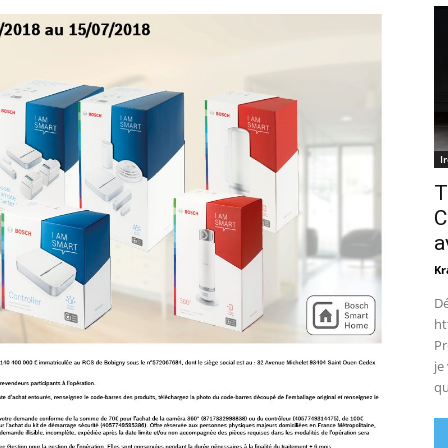
I
T
C
a
Kr
Dé
ht
Pr
je
qu