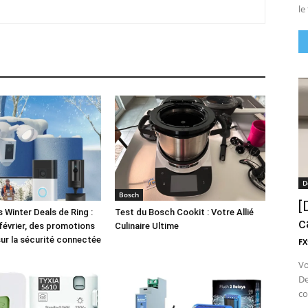
le
D
Bosch
[
 Winter Deals de Ring :
Test du Bosch Cookit : Votre Allié
c
 février, des promotions
Culinaire Ultime
sur la sécurité connectée
FX
Vo
De
co