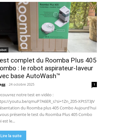
puissance en extérieur ? Test
04:38
complet
Aiper Scuba V3 : le meilleur
robot de piscine sans fil ? Mon
test complet !
15:53
UGREEN NASync DXP4800 Pro :
le NAS qui va faire trembler
Synology et QNAP ?! (Test
17:42
complet)
🏆 Sunseeker S4 : le robot
robot
tondeuse sans câble ni RTK qui
est complet du Roomba Plus 405
cartographie votre jardin tout
09:48
seul.
ombo : le robot aspirateur-laveur
DJI Power 1000 Mini : j'ai testé
cette station d'énergie
vec base AutoWash™
compacte… elle m'a bluffé !
11:56
agg
-
24 octobre 2025
1
couvrez notre test en vidéo :
tps://youtu.be/qmuP7A6ER_s?si=1Zn_Z05-XPtST3JV
ésentation du Roomba plus 405 Combo Aujourd'hui
 vous présente le test du Roomba Plus 405 Combo
i est le...
Lire la suite