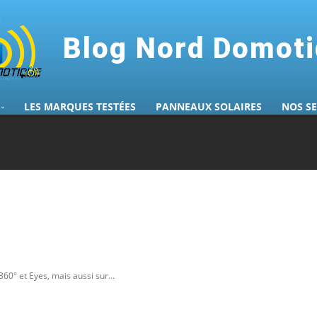
Blog Nord Domot
LES MARQUES TESTÉES
PANNEAUX SOLAIRES
NOS S
60° et Eyes, mais aussi sur...