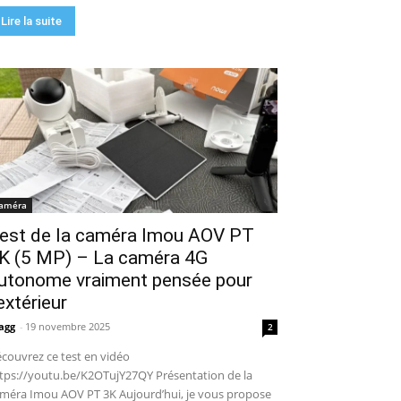
Lire la suite
améra
est de la caméra Imou AOV PT
K (5 MP) – La caméra 4G
utonome vraiment pensée pour
’extérieur
agg
-
19 novembre 2025
2
couvrez ce test en vidéo
tps://youtu.be/K2OTujY27QY Présentation de la
méra Imou AOV PT 3K Aujourd’hui, je vous propose