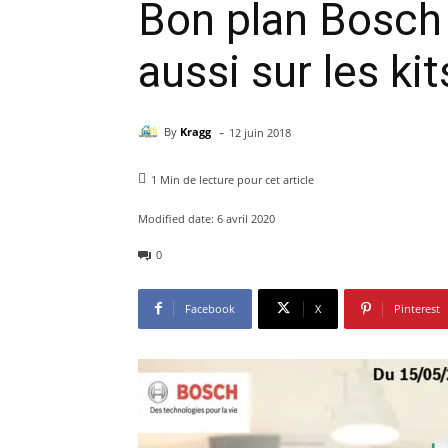
Bon plan Bosch 
aussi sur les k
-
By
Kragg
12 juin 2018
1
Min de lecture pour cet article
Modified date:
6 avril 2020
0
Facebook
X
Pinterest