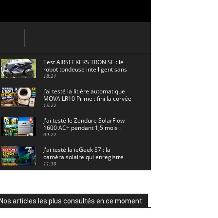
Test AIRSEEKERS TRON SE : le
robot tondeuse intelligent sans
câble pour 1500 m² !
18:21
J’ai testé la litière automatique
MOVA LR10 Prime : fini la corvée
? 🐱
15:22
J'ai testé le Zendure SolarFlow
1600 AC+ pendant 1,5 mois :
voici les résultats ! ☀️🔋
09:22
J'ai testé la ieGeek S7 : la
caméra solaire qui enregistre
24/7 grâce à l'AOV ! ☀️📹
11:30
Motocross - Championnat de
France Minivert Gouy-en-Artois.
18/07/2026
02:33
Nos articles les plus consultés en ce moment
Guirlande Guinguette Solaire
Guirled : enfin une vraie