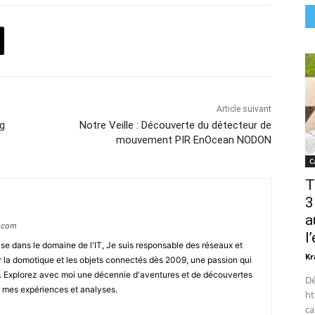
Article suivant
ug
Notre Veille : Découverte du détecteur de
mouvement PIR EnOcean NODON
C
T
3
a
.com
l
ise dans le domaine de l'IT, Je suis responsable des réseaux et
Kr
ar la domotique et les objets connectés dès 2009, une passion qui
s. Explorez avec moi une décennie d'aventures et de découvertes
Dé
e mes expériences et analyses.
ht
ca