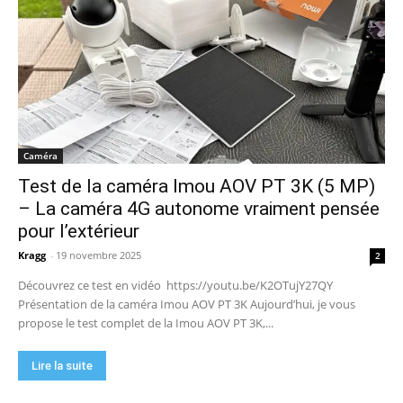
Caméra
Test de la caméra Imou AOV PT 3K (5 MP)
– La caméra 4G autonome vraiment pensée
pour l’extérieur
Kragg
-
19 novembre 2025
2
Découvrez ce test en vidéo https://youtu.be/K2OTujY27QY
Présentation de la caméra Imou AOV PT 3K Aujourd’hui, je vous
propose le test complet de la Imou AOV PT 3K,...
Lire la suite