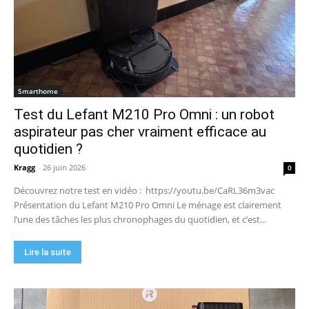
Smarthome
Test du Lefant M210 Pro Omni : un robot
aspirateur pas cher vraiment efficace au
quotidien ?
Kragg
-
26 juin 2026
0
Découvrez notre test en vidéo : https://youtu.be/CaRL36m3vac
Présentation du Lefant M210 Pro Omni Le ménage est clairement
l’une des tâches les plus chronophages du quotidien, et c’est...
Lire la suite