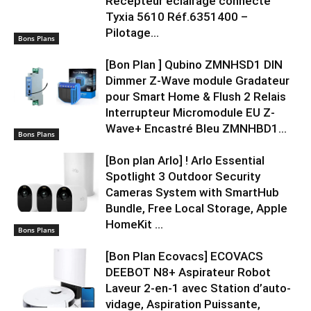
Récepteur éclairage connecté
Tyxia 5610 Réf.6351400 –
Pilotage...
Bons Plans
[Bon Plan ] Qubino ZMNHSD1 DIN
Dimmer Z-Wave module Gradateur
pour Smart Home & Flush 2 Relais
Interrupteur Micromodule EU Z-
Wave+ Encastré Bleu ZMNHBD1...
Bons Plans
[Bon plan Arlo] ! Arlo Essential
Spotlight 3 Outdoor Security
Cameras System with SmartHub
Bundle, Free Local Storage, Apple
HomeKit …
Bons Plans
[Bon Plan Ecovacs] ECOVACS
DEEBOT N8+ Aspirateur Robot
Laveur 2-en-1 avec Station d’auto-
vidage, Aspiration Puissante,