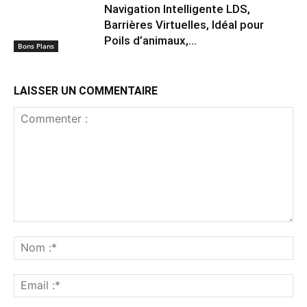
Navigation Intelligente LDS,
Barrières Virtuelles, Idéal pour
Poils d’animaux,...
Bons Plans
LAISSER UN COMMENTAIRE
Commenter
:
No
:*
Ema
:*