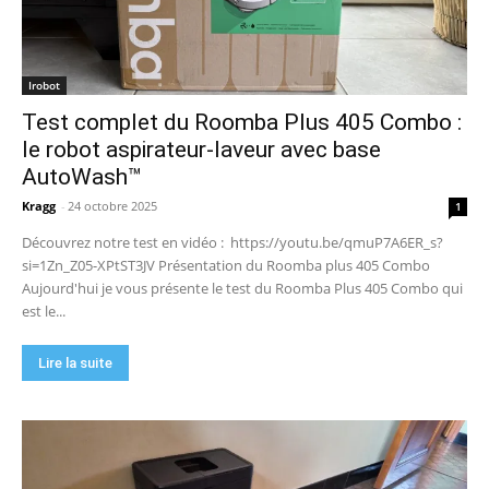
sans fil ? Mon test complet !
15:53
UGREEN NASync DXP4800 Pro : le NAS qui va
faire trembler Synology et QNAP ?! (Test
Irobot
complet)
17:42
Test complet du Roomba Plus 405 Combo :
🏆 Sunseeker S4 : le robot tondeuse sans câble
ni RTK qui cartographie votre jardin tout seul.
le robot aspirateur-laveur avec base
09:48
AutoWash™
DJI Power 1000 Mini : j'ai testé cette station
d'énergie compacte… elle m'a bluffé !
Kragg
-
24 octobre 2025
1
11:56
Découvrez notre test en vidéo : https://youtu.be/qmuP7A6ER_s?
si=1Zn_Z05-XPtST3JV Présentation du Roomba plus 405 Combo
Aujourd'hui je vous présente le test du Roomba Plus 405 Combo qui
est le...
Lire la suite