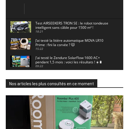
Test AIRSEEKERS TRON SE : le robot tondeuse
intelligent sans câble pour 1500 m² !
18:21
J’ai testé la litière automatique MOVA LR10
Prime : fini la corvée ? 🐱
15:22
J'ai testé le Zendure SolarFlow 1600 AC+
pendant 1,5 mois : voici les résultats ! ☀️🔋
09:22
J'ai testé la ieGeek S7 : la caméra solaire qui
enregistre 24/7 grâce à l'AOV ! ☀️📹
11:30
Nos articles les plus consultés en ce moment
Motocross - Championnat de France Minivert
Gouy-en-Artois. 18/07/2026
02:33
Guirlande Guinguette Solaire Guirled : enfin
une vraie puissance en extérieur ? Test complet
04:38
Aiper Scuba V3 : le meilleur robot de piscine