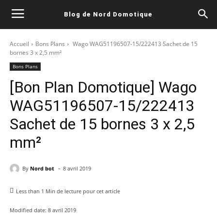
Blog de Nord Domotique
Accueil
Bons Plans
Wago WAG51196507-15/222413 Sachet de 15
bornes 3 x 2,5 mm²
Bons Plans
[Bon Plan Domotique] Wago
WAG51196507-15/222413
Sachet de 15 bornes 3 x 2,5
mm²
-
By
Nord bot
8 avril 2019
Less than 1
Min de lecture pour cet article
Modified date:
8 avril 2019