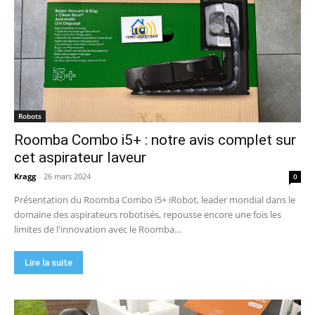
Robots
Roomba Combo i5+ : notre avis complet sur
cet aspirateur laveur
Kragg
-
26 mars 2024
0
Présentation du Roomba Combo i5+ iRobot, leader mondial dans le
domaine des aspirateurs robotisés, repousse encore une fois les
limites de l'innovation avec le Roomba...
Lire la suite