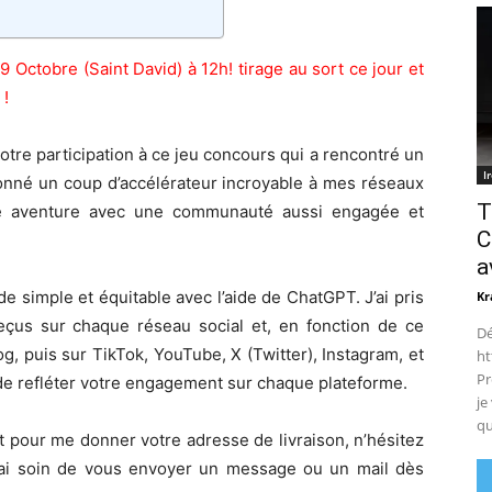
Octobre (Saint David) à 12h! tirage au sort ce jour et
 !
tre participation à ce jeu concours qui a rencontré un
I
donné un coup d’accélérateur incroyable à mes réseaux
T
tte aventure avec une communauté aussi engagée et
C
a
ode simple et équitable avec l’aide de ChatGPT. J’ai pris
Kr
us sur chaque réseau social et, en fonction de ce
Dé
log, puis sur TikTok, YouTube, X (Twitter), Instagram, et
ht
Pr
 de refléter votre engagement sur chaque plateforme.
je
qu
 pour me donner votre adresse de livraison, n’hésitez
rai soin de vous envoyer un message ou un mail dès