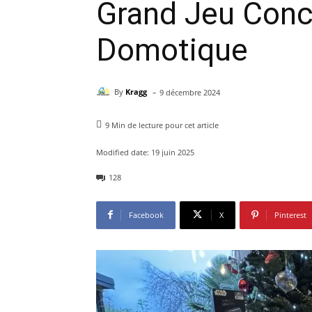
Grand Jeu Conc
Domotique
-
By
Kragg
9 décembre 2024
9
Min de lecture pour cet article
Modified date:
19 juin 2025
128
Facebook
X
Pinterest