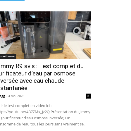
marthome
immy R9 avis : Test complet du
urificateur d’eau par osmose
nversée avec eau chaude
nstantanée
agg
-
4 mai 2026
0
ir le test complet en vidéo ici :
tps://youtu.be/4B7ZMx_Jz2Q Présentation du Jimmy
 (purificateur d’eau osmose inversée) On
nsomme de l’eau tous les jours sans vraiment se...