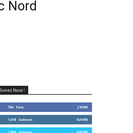
c Nord
Suivez Nous !
756
Fans
J'AIME
1,018
Suiveurs
SUIVRE
1,865
Suiveurs
SUIVRE