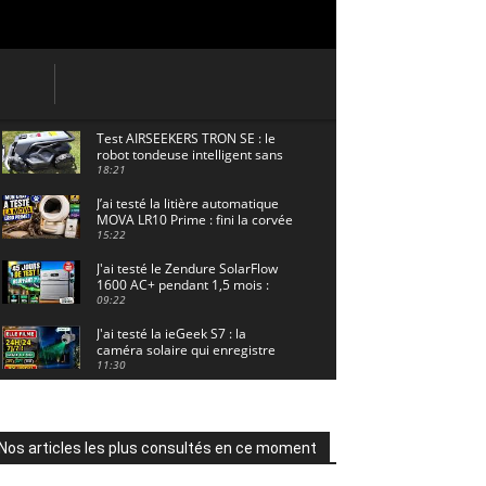
Test AIRSEEKERS TRON SE : le
robot tondeuse intelligent sans
câble pour 1500 m² !
18:21
J’ai testé la litière automatique
MOVA LR10 Prime : fini la corvée
? 🐱
15:22
J'ai testé le Zendure SolarFlow
1600 AC+ pendant 1,5 mois :
voici les résultats ! ☀️🔋
09:22
J'ai testé la ieGeek S7 : la
caméra solaire qui enregistre
24/7 grâce à l'AOV ! ☀️📹
11:30
Motocross - Championnat de
France Minivert Gouy-en-Artois.
18/07/2026
02:33
Nos articles les plus consultés en ce moment
Guirlande Guinguette Solaire
Guirled : enfin une vraie