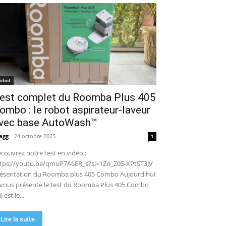
puissance en extérieur ? Test
04:38
complet
Aiper Scuba V3 : le meilleur
robot de piscine sans fil ? Mon
test complet !
15:53
UGREEN NASync DXP4800 Pro :
le NAS qui va faire trembler
Synology et QNAP ?! (Test
17:42
complet)
🏆 Sunseeker S4 : le robot
robot
tondeuse sans câble ni RTK qui
est complet du Roomba Plus 405
cartographie votre jardin tout
09:48
seul.
ombo : le robot aspirateur-laveur
DJI Power 1000 Mini : j'ai testé
cette station d'énergie
vec base AutoWash™
compacte… elle m'a bluffé !
11:56
agg
-
24 octobre 2025
1
couvrez notre test en vidéo :
tps://youtu.be/qmuP7A6ER_s?si=1Zn_Z05-XPtST3JV
ésentation du Roomba plus 405 Combo Aujourd'hui
 vous présente le test du Roomba Plus 405 Combo
i est le...
Lire la suite