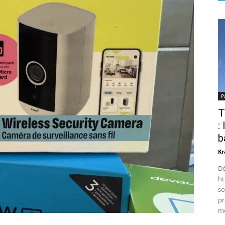
P
T
:
b
Kr
Dé
ht
so
pr
mê