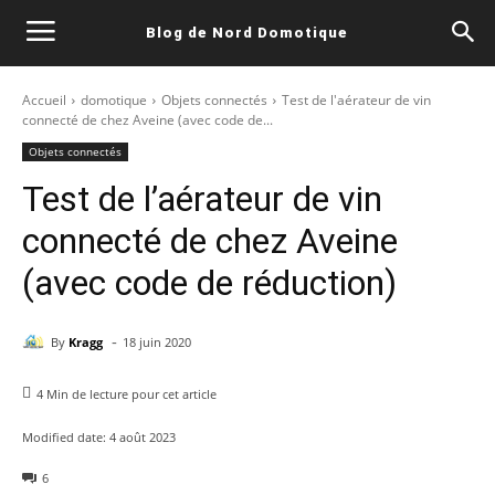
Blog de Nord Domotique
Accueil
domotique
Objets connectés
Test de l'aérateur de vin
connecté de chez Aveine (avec code de...
Objets connectés
Test de l’aérateur de vin
connecté de chez Aveine
(avec code de réduction)
-
By
Kragg
18 juin 2020
4
Min de lecture pour cet article
Modified date:
4 août 2023
6