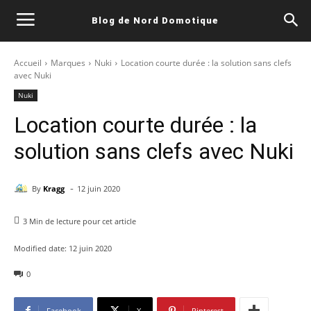
Blog de Nord Domotique
Accueil
Marques
Nuki
Location courte durée : la solution sans clefs
avec Nuki
Nuki
Location courte durée : la
solution sans clefs avec Nuki
-
By
Kragg
12 juin 2020
3
Min de lecture pour cet article
Modified date:
12 juin 2020
0
Facebook
X
Pinterest