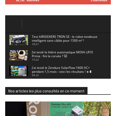
38,755
Abonnés
S'ABONNER
Test AIRSEEKERS TRON SE : le robot tondeuse
intelligent sans câble pour 1500 m² !
18:21
J’ai testé la litière automatique MOVA LR10
Prime : fini la corvée ? 🐱
15:22
J'ai testé le Zendure SolarFlow 1600 AC+
pendant 1,5 mois : voici les résultats ! ☀️🔋
09:22
J'ai testé la ieGeek S7 : la caméra solaire qui
enregistre 24/7 grâce à l'AOV ! ☀️📹
11:30
Nos articles les plus consultés en ce moment
Motocross - Championnat de France Minivert
Gouy-en-Artois. 18/07/2026
02:33
Guirlande Guinguette Solaire Guirled : enfin