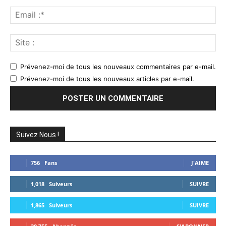
Ema
:*
Sit
:
Prévenez-moi de tous les nouveaux commentaires par e-mail.
Prévenez-moi de tous les nouveaux articles par e-mail.
Suivez Nous !
756
Fans
J'AIME
1,018
Suiveurs
SUIVRE
1,865
Suiveurs
SUIVRE