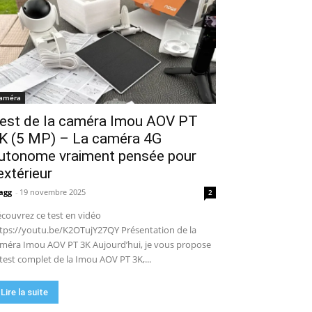
améra
est de la caméra Imou AOV PT
K (5 MP) – La caméra 4G
utonome vraiment pensée pour
’extérieur
agg
-
19 novembre 2025
2
couvrez ce test en vidéo
tps://youtu.be/K2OTujY27QY Présentation de la
méra Imou AOV PT 3K Aujourd’hui, je vous propose
 test complet de la Imou AOV PT 3K,...
Lire la suite