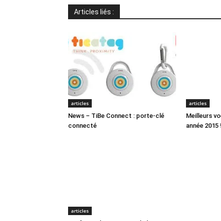
Articles liés :
articles
articles
News – TiBe Connect : porte-clé
Meilleurs v
connecté
année 2015 
articles