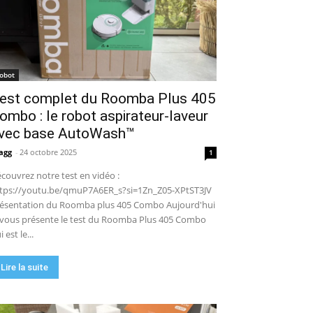
robot de piscine sans fil ? Mon
test complet !
15:53
UGREEN NASync DXP4800 Pro :
le NAS qui va faire trembler
Synology et QNAP ?! (Test
17:42
complet)
🏆 Sunseeker S4 : le robot
robot
tondeuse sans câble ni RTK qui
est complet du Roomba Plus 405
cartographie votre jardin tout
09:48
seul.
ombo : le robot aspirateur-laveur
DJI Power 1000 Mini : j'ai testé
cette station d'énergie
vec base AutoWash™
compacte… elle m'a bluffé !
11:56
agg
-
24 octobre 2025
1
couvrez notre test en vidéo :
tps://youtu.be/qmuP7A6ER_s?si=1Zn_Z05-XPtST3JV
ésentation du Roomba plus 405 Combo Aujourd'hui
 vous présente le test du Roomba Plus 405 Combo
i est le...
Lire la suite