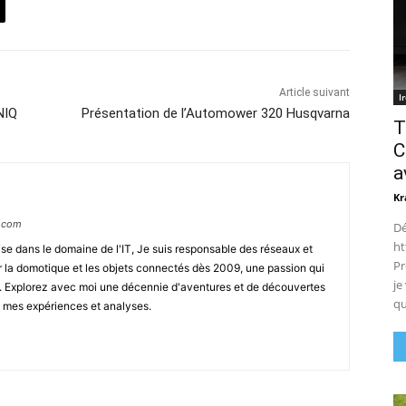
Article suivant
I
NIQ
Présentation de l’Automower 320 Husqvarna
T
C
a
Kr
.com
Dé
ht
ise dans le domaine de l'IT, Je suis responsable des réseaux et
Pr
ar la domotique et les objets connectés dès 2009, une passion qui
je
s. Explorez avec moi une décennie d'aventures et de découvertes
qu
e mes expériences et analyses.