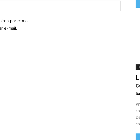
Site
:
res par e-mail.
r e-mail.
D
L
c
D
Pr
co
Da
co