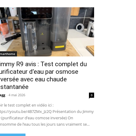
marthome
immy R9 avis : Test complet du
urificateur d’eau par osmose
nversée avec eau chaude
nstantanée
agg
-
4 mai 2026
0
ir le test complet en vidéo ici :
tps://youtu.be/4B7ZMx_Jz2Q Présentation du Jimmy
 (purificateur d’eau osmose inversée) On
nsomme de l’eau tous les jours sans vraiment se...