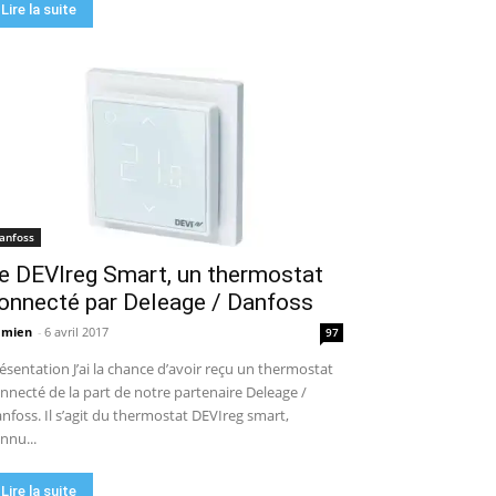
Lire la suite
anfoss
e DEVIreg Smart, un thermostat
onnecté par Deleage / Danfoss
amien
-
6 avril 2017
97
ésentation J’ai la chance d’avoir reçu un thermostat
nnecté de la part de notre partenaire Deleage /
nfoss. Il s’agit du thermostat DEVIreg smart,
nnu...
Lire la suite