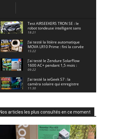
Test AIRSEEKERS TRON SE : le
robot tondeuse intelligent sans
câble pour 1500 m² !
18:21
J’ai testé la litière automatique
MOVA LR10 Prime : fini la corvée
? 🐱
15:22
J'ai testé le Zendure SolarFlow
1600 AC+ pendant 1,5 mois :
voici les résultats ! ☀️🔋
09:22
J'ai testé la ieGeek S7 : la
caméra solaire qui enregistre
24/7 grâce à l'AOV ! ☀️📹
11:30
Motocross - Championnat de
France Minivert Gouy-en-Artois.
18/07/2026
02:33
Nos articles les plus consultés en ce moment
Guirlande Guinguette Solaire
Guirled : enfin une vraie
puissance en extérieur ? Test
04:38
complet
Aiper Scuba V3 : le meilleur