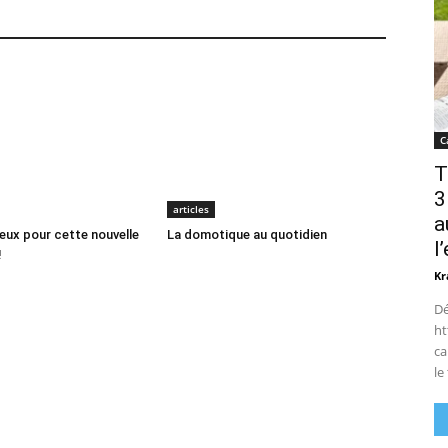
C
T
3
articles
a
oeux pour cette nouvelle
La domotique au quotidien
l
!
Kr
Dé
ht
ca
le