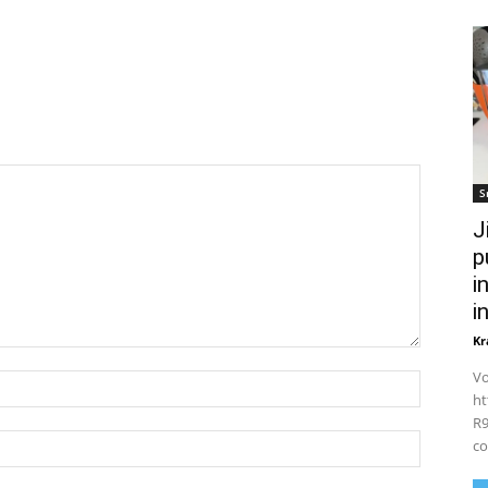
S
J
p
i
i
Kr
Vo
Nom
ht
:*
R9
Email
co
:*