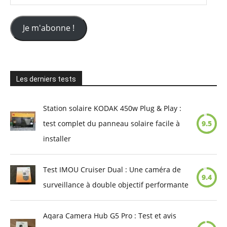
e-
mail
Je m'abonne !
Les derniers tests
Station solaire KODAK 450w Plug & Play :
test complet du panneau solaire facile à
9.5
installer
Test IMOU Cruiser Dual : Une caméra de
9.4
surveillance à double objectif performante
Aqara Camera Hub G5 Pro : Test et avis