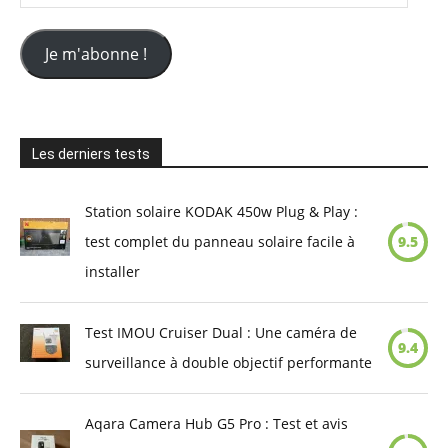
e-
mail
Je m'abonne !
Les derniers tests
Station solaire KODAK 450w Plug & Play :
test complet du panneau solaire facile à
9.5
installer
Test IMOU Cruiser Dual : Une caméra de
9.4
surveillance à double objectif performante
Aqara Camera Hub G5 Pro : Test et avis