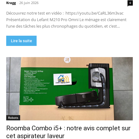
Kragg
-
26 juin 2026
0
Découvrez notre test en vidéo : https://youtu.be/CaRL36m3vac
Présentation du Lefant M210 Pro Omni Le ménage est clairement
l’une des tâches les plus chronophages du quotidien, et c’est...
Lire la suite
Robots
Roomba Combo i5+ : notre avis complet sur
cet aspirateur laveur