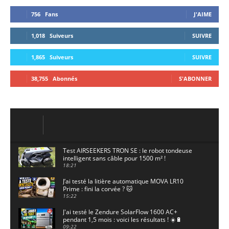
756
Fans
J'AIME
1,018
Suiveurs
SUIVRE
1,865
Suiveurs
SUIVRE
38,755
Abonnés
S'ABONNER
Test AIRSEEKERS TRON SE : le robot tondeuse
intelligent sans câble pour 1500 m² !
18:21
J’ai testé la litière automatique MOVA LR10
Prime : fini la corvée ? 🐱
15:22
J'ai testé le Zendure SolarFlow 1600 AC+
pendant 1,5 mois : voici les résultats ! ☀️🔋
09:22