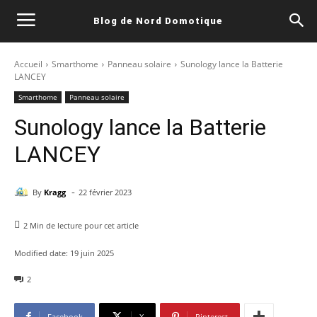
Blog de Nord Domotique
Accueil
Smarthome
Panneau solaire
Sunology lance la Batterie
LANCEY
Smarthome
Panneau solaire
Sunology lance la Batterie
LANCEY
-
By
Kragg
22 février 2023
2
Min de lecture pour cet article
Modified date:
19 juin 2025
2
Facebook
X
Pinterest