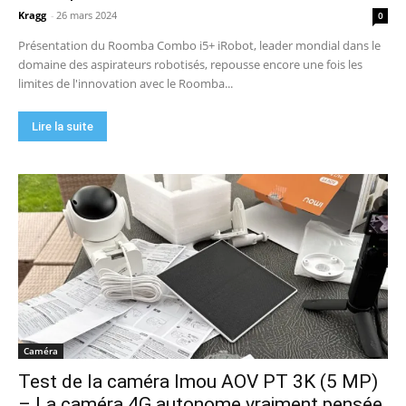
Kragg
-
26 mars 2024
0
Présentation du Roomba Combo i5+ iRobot, leader mondial dans le
domaine des aspirateurs robotisés, repousse encore une fois les
limites de l'innovation avec le Roomba...
Lire la suite
Caméra
Test de la caméra Imou AOV PT 3K (5 MP)
– La caméra 4G autonome vraiment pensée