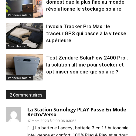
domestique la plus fine au monde
révolutionne le stockage solaire
Panneau solaire
Invoxia Tracker Pro Max : le
traceur GPS qui passe à la vitesse
supérieure
Smarthome
Test Zendure SolarFlow 2400 Pro :
la solution ultime pour stocker et
optimiser son énergie solaire ?
Panneau solaire
2 Commentaires
La Station Sunology PLAY Passe En Mode
Recto/Verso
17 mars 2023 à 9 09 06 03063
[…] La batterie Lancey, batterie 3 en 1 ! Autonomie,
intelligence et confort. 100% Plug & Play et surtout