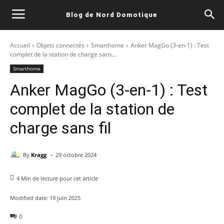
Blog de Nord Domotique
Accueil
Objets connectés
Smarthome
Anker MagGo (3-en-1) : Test
complet de la station de charge sans...
Smarthome
Anker MagGo (3-en-1) : Test
complet de la station de
charge sans fil
-
By
Kragg
29 octobre 2024
4
Min de lecture pour cet article
Modified date:
19 juin 2025
0