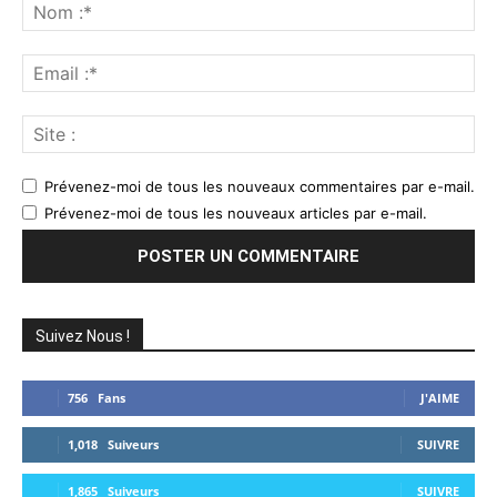
:
No
:*
Ema
:*
Sit
:
Prévenez-moi de tous les nouveaux commentaires par e-mail.
Prévenez-moi de tous les nouveaux articles par e-mail.
Suivez Nous !
756
Fans
J'AIME
1,018
Suiveurs
SUIVRE
1,865
Suiveurs
SUIVRE