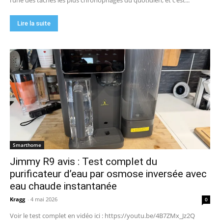
l’une des tâches les plus chronophages du quotidien, et c’est...
Lire la suite
Smarthome
Jimmy R9 avis : Test complet du
purificateur d’eau par osmose inversée avec
eau chaude instantanée
Kragg
-
4 mai 2026
0
Voir le test complet en vidéo ici : https://youtu.be/4B7ZMx_Jz2Q