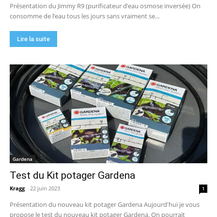
Présentation du Jimmy R9 (purificateur d’eau osmose inversée) On
consomme de l’eau tous les jours sans vraiment se...
Lire la suite
Gardena
Test du Kit potager Gardena
Kragg
-
22 juin 2023
1
Présentation du nouveau kit potager Gardena Aujourd'hui je vous
propose le test du nouveau kit potager Gardena. On pourrait