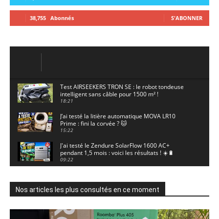
38,755
Abonnés
S'ABONNER
Test AIRSEEKERS TRON SE : le robot tondeuse
intelligent sans câble pour 1500 m² !
18:21
J’ai testé la litière automatique MOVA LR10
Prime : fini la corvée ? 🐱
15:22
J'ai testé le Zendure SolarFlow 1600 AC+
pendant 1,5 mois : voici les résultats ! ☀️🔋
09:22
J'ai testé la ieGeek S7 : la caméra solaire qui
enregistre 24/7 grâce à l'AOV ! ☀️📹
11:30
Nos articles les plus consultés en ce moment
Motocross - Championnat de France Minivert
Gouy-en-Artois. 18/07/2026
02:33