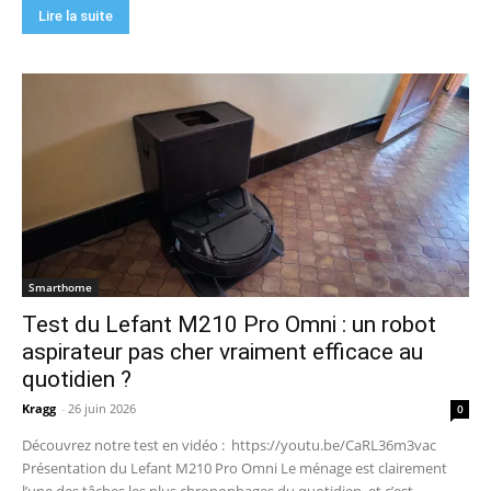
Lire la suite
Smarthome
Test du Lefant M210 Pro Omni : un robot
aspirateur pas cher vraiment efficace au
quotidien ?
Kragg
-
26 juin 2026
0
Découvrez notre test en vidéo : https://youtu.be/CaRL36m3vac
Présentation du Lefant M210 Pro Omni Le ménage est clairement