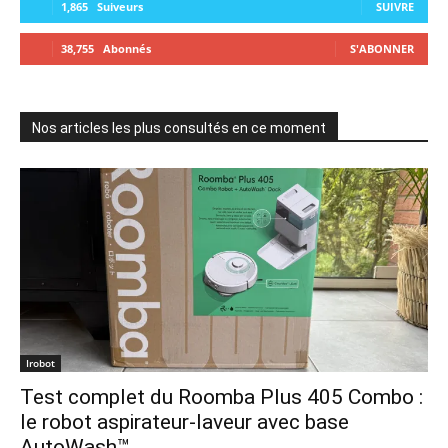
1,865
Suiveurs
SUIVRE
38,755
Abonnés
S'ABONNER
Nos articles les plus consultés en ce moment
Irobot
Test complet du Roomba Plus 405 Combo :
le robot aspirateur-laveur avec base
AutoWash™