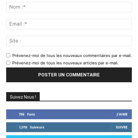
:
No
:*
Ema
:*
Sit
:
Prévenez-moi de tous les nouveaux commentaires par e-mail.
Prévenez-moi de tous les nouveaux articles par e-mail.
Suivez Nous !
756
Fans
J'AIME
1,018
Suiveurs
SUIVRE