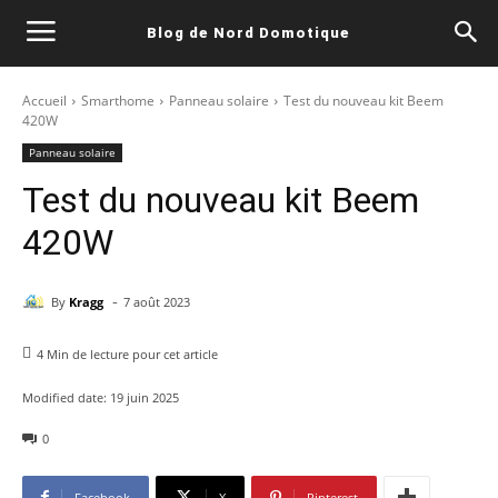
Blog de Nord Domotique
Accueil
Smarthome
Panneau solaire
Test du nouveau kit Beem
420W
Panneau solaire
Test du nouveau kit Beem
420W
-
By
Kragg
7 août 2023
4
Min de lecture pour cet article
Modified date:
19 juin 2025
0
Facebook
X
Pinterest