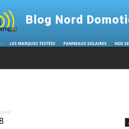
Blog Nord Domot
LES MARQUES TESTÉES
PANNEAUX SOLAIRES
NOS S
0_4638
8