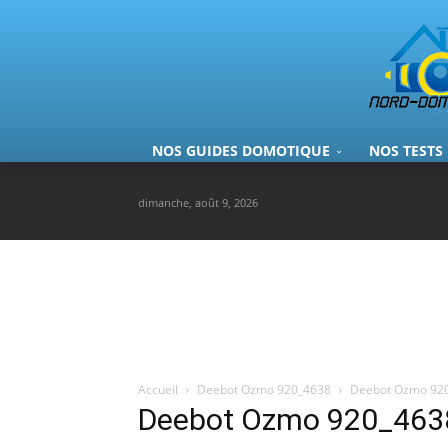
NOS GUIDES DOMOTIQUE
NOS TESTS
dimanche, août 9, 2026
Accueil
Deebot Ozmo 920_4638
Deebot Ozmo 92
Deebot Ozmo 920_463