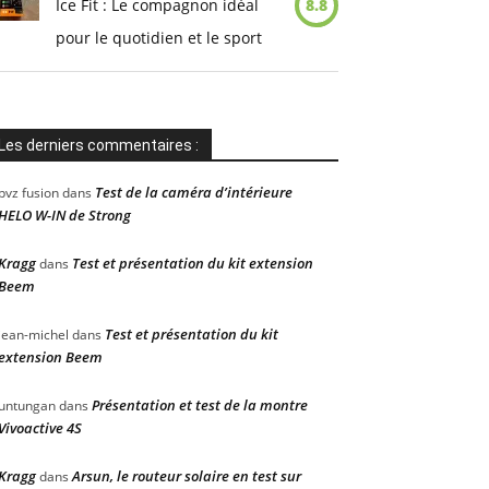
Ice Fit : Le compagnon idéal
8.8
pour le quotidien et le sport
Les derniers commentaires :
Test de la caméra d’intérieure
pvz fusion
dans
HELO W-IN de Strong
Kragg
Test et présentation du kit extension
dans
Beem
Test et présentation du kit
jean-michel
dans
extension Beem
Présentation et test de la montre
untungan
dans
Vivoactive 4S
Kragg
Arsun, le routeur solaire en test sur
dans