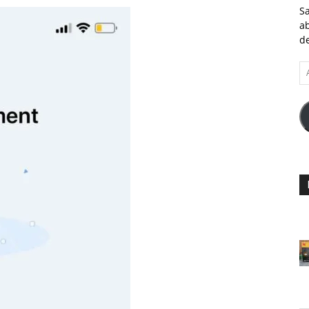
Sa
ab
de
A
e-
ma