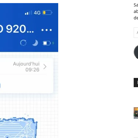
Sa
ab
de
A
e-
ma