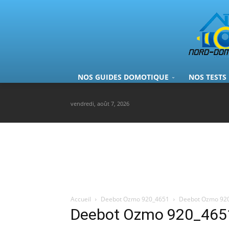
NOS GUIDES DOMOTIQUE
NOS TESTS
vendredi, août 7, 2026
Accueil
Deebot Ozmo 920_4651
Deebot Ozmo 92
Deebot Ozmo 920_465