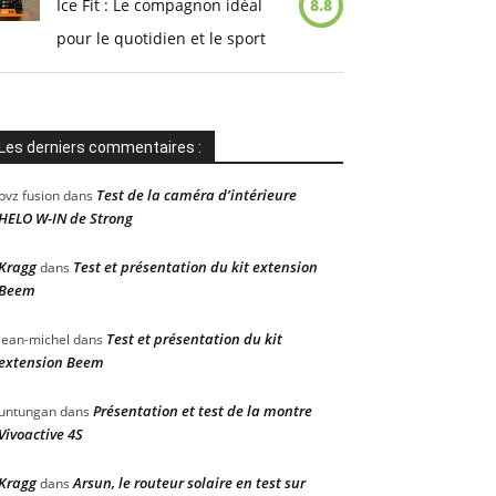
Ice Fit : Le compagnon idéal
8.8
pour le quotidien et le sport
Les derniers commentaires :
Test de la caméra d’intérieure
pvz fusion
dans
HELO W-IN de Strong
Kragg
Test et présentation du kit extension
dans
Beem
Test et présentation du kit
jean-michel
dans
extension Beem
Présentation et test de la montre
untungan
dans
Vivoactive 4S
Kragg
Arsun, le routeur solaire en test sur
dans