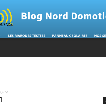
Blog Nord Domot
LES MARQUES TESTÉES
PANNEAUX SOLAIRES
NOS S
0_4651
1