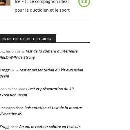
Ice Fit : Le compagnon idéal
8.8
pour le quotidien et le sport
Les derniers commentaires :
Test de la caméra d’intérieure
pvz fusion
dans
HELO W-IN de Strong
Kragg
Test et présentation du kit extension
dans
Beem
Test et présentation du kit
jean-michel
dans
extension Beem
Présentation et test de la montre
untungan
dans
Vivoactive 4S
Kragg
Arsun, le routeur solaire en test sur
dans