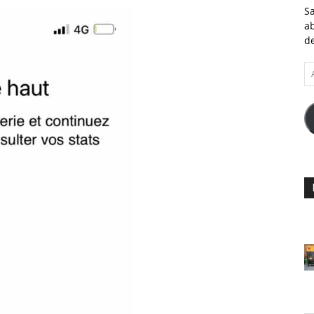
Sa
ab
de
A
e-
ma