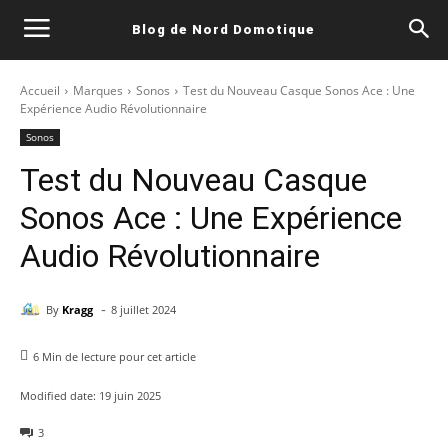
Blog de Nord Domotique
Accueil
Marques
Sonos
Test du Nouveau Casque Sonos Ace : Une
Expérience Audio Révolutionnaire
Sonos
Test du Nouveau Casque
Sonos Ace : Une Expérience
Audio Révolutionnaire
-
By
Kragg
8 juillet 2024
6
Min de lecture pour cet article
Modified date:
19 juin 2025
3