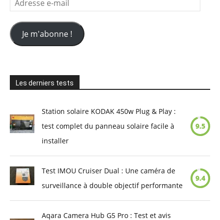
e-
mail
Je m'abonne !
Les derniers tests
Station solaire KODAK 450w Plug & Play :
test complet du panneau solaire facile à
9.5
installer
Test IMOU Cruiser Dual : Une caméra de
9.4
surveillance à double objectif performante
Aqara Camera Hub G5 Pro : Test et avis