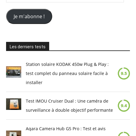
e-
mail
Je m'abonne !
Les derniers tests
Station solaire KODAK 450w Plug & Play :
test complet du panneau solaire facile à
9.5
installer
Test IMOU Cruiser Dual : Une caméra de
9.4
surveillance à double objectif performante
Aqara Camera Hub G5 Pro : Test et avis