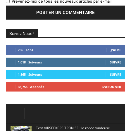
Prévenez-moi de tous les nouveaux articles par e-mail.
Suivez Nous !
756
Fans
J'AIME
1,018
Suiveurs
SUIVRE
1,865
Suiveurs
SUIVRE
38,755
Abonnés
S'ABONNER
Test AIRSEEKERS TRON SE : le robot tondeuse