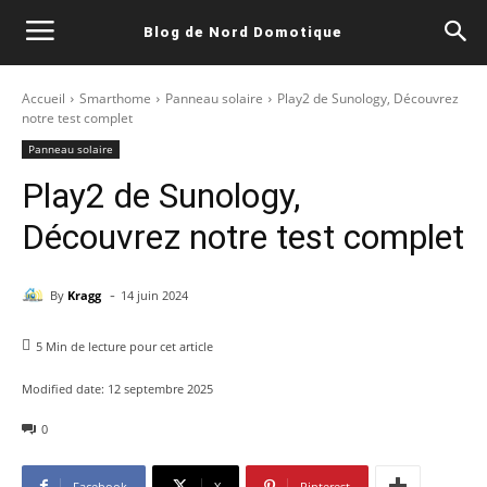
Blog de Nord Domotique
Accueil
Smarthome
Panneau solaire
Play2 de Sunology, Découvrez
notre test complet
Panneau solaire
Play2 de Sunology,
Découvrez notre test complet
-
By
Kragg
14 juin 2024
5
Min de lecture pour cet article
Modified date:
12 septembre 2025
0
Facebook
X
Pinterest