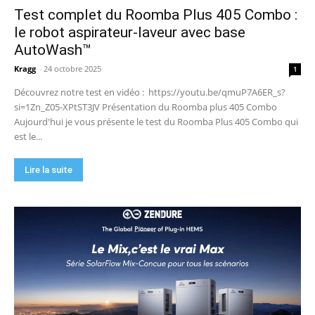
Test complet du Roomba Plus 405 Combo :
🏆 Sunseeker S4 : le robot tondeuse sans câble
ni RTK qui cartographie votre jardin tout seul.
le robot aspirateur-laveur avec base
09:48
AutoWash™
DJI Power 1000 Mini : j'ai testé cette station
d'énergie compacte… elle m'a bluffé !
Kragg
-
24 octobre 2025
1
11:56
Découvrez notre test en vidéo : https://youtu.be/qmuP7A6ER_s?
si=1Zn_Z05-XPtST3JV Présentation du Roomba plus 405 Combo
Aujourd'hui je vous présente le test du Roomba Plus 405 Combo qui
est le...
Lire la suite