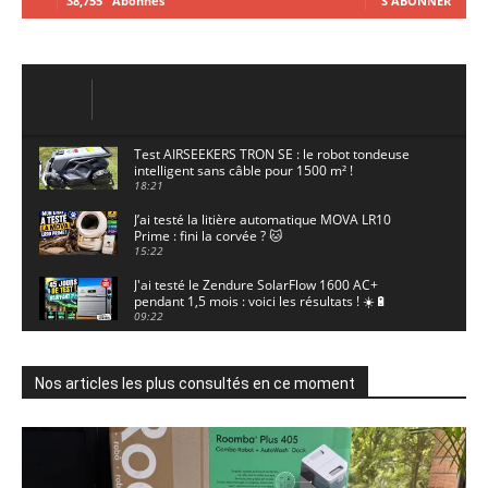
38,755
Abonnés
S'ABONNER
Test AIRSEEKERS TRON SE : le robot tondeuse
intelligent sans câble pour 1500 m² !
18:21
J’ai testé la litière automatique MOVA LR10
Prime : fini la corvée ? 🐱
15:22
J'ai testé le Zendure SolarFlow 1600 AC+
pendant 1,5 mois : voici les résultats ! ☀️🔋
09:22
J'ai testé la ieGeek S7 : la caméra solaire qui
enregistre 24/7 grâce à l'AOV ! ☀️📹
11:30
Nos articles les plus consultés en ce moment
Motocross - Championnat de France Minivert
Gouy-en-Artois. 18/07/2026
02:33
Guirlande Guinguette Solaire Guirled : enfin