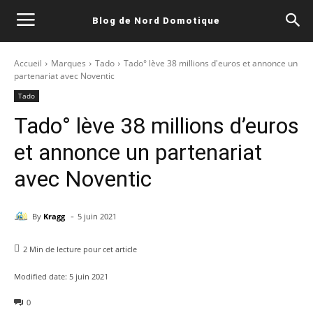
Blog de Nord Domotique
Accueil
Marques
Tado
Tado° lève 38 millions d'euros et annonce un
partenariat avec Noventic
Tado
Tado° lève 38 millions d’euros
et annonce un partenariat
avec Noventic
-
By
Kragg
5 juin 2021
2
Min de lecture pour cet article
Modified date:
5 juin 2021
0