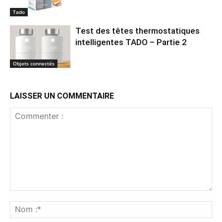
Tado
Test des têtes thermostatiques
intelligentes TADO – Partie 2
Objets connectés
LAISSER UN COMMENTAIRE
Commenter
:
No
:*