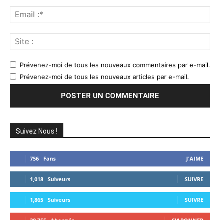
Ema
:*
Sit
:
Prévenez-moi de tous les nouveaux commentaires par e-mail.
Prévenez-moi de tous les nouveaux articles par e-mail.
Suivez Nous !
756
Fans
J'AIME
1,018
Suiveurs
SUIVRE
1,865
Suiveurs
SUIVRE