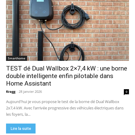
Smarthome
TEST dé Dual Wallbox 2×7,4 kW : une borne
double intelligente enfin pilotable dans
Home Assistant
Kragg
-
28 janvier 2026
0
Aujourd'hui je vous propose le test de la borne dé Dual Wallbox
2x7,4 kW. Avec l’arrivée progressive des véhicules électriques dans
les foyers, la...
Lire la suite