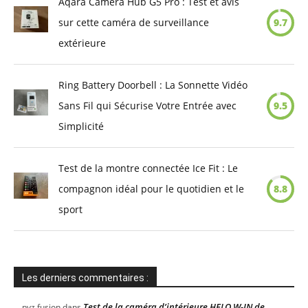
Aqara Camera Hub G5 Pro : Test et avis
sur cette caméra de surveillance
9.7
extérieure
Ring Battery Doorbell : La Sonnette Vidéo
Sans Fil qui Sécurise Votre Entrée avec
9.5
Simplicité
Test de la montre connectée Ice Fit : Le
compagnon idéal pour le quotidien et le
8.8
sport
Les derniers commentaires :
Test de la caméra d’intérieure HELO W-IN de
pvz fusion
dans