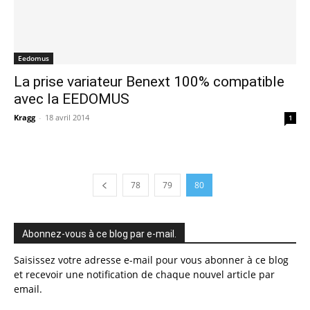
Eedomus
La prise variateur Benext 100% compatible
avec la EEDOMUS
Kragg
-
18 avril 2014
1
78
79
80
Abonnez-vous à ce blog par e-mail.
Saisissez votre adresse e-mail pour vous abonner à ce blog
et recevoir une notification de chaque nouvel article par
email.