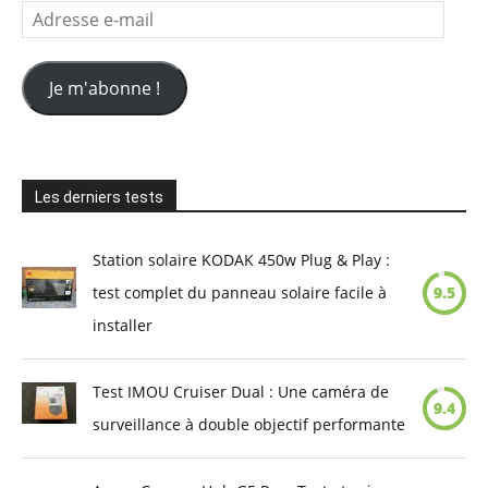
Adresse
e-
mail
Je m'abonne !
Les derniers tests
Station solaire KODAK 450w Plug & Play :
test complet du panneau solaire facile à
9.5
installer
Test IMOU Cruiser Dual : Une caméra de
9.4
surveillance à double objectif performante